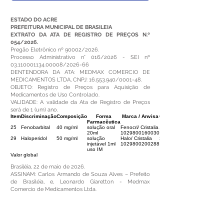
ESTADO DO ACRE
PREFEITURA MUNICIPAL DE BRASILEIA
EXTRATO DA ATA DE REGISTRO DE PREÇOS N.º
054/2026.
Pregão Eletrônico nº 90002/2026.
Processo Administrativo n° 016/2026 - SEI nº
03.110001134.00008
/2026-66
DENTENDORA DA ATA: MEDMAX COMERCIO DE
MEDICAMENTOS LTDA, CNPJ:
16.553.940
/0001-48.
OBJETO: Registro de Preços para Aquisição de
Medicamentos de Uso Controlado.
VALIDADE: A validade da Ata de Registro de Preços
será de 1 (um) ano.
Item
Discriminação
Composição
Forma
Marca / Anvisa
Quant.
Farmacêutica
25
Fenobarbital
40 mg/ml
solução oral
Fenocri/ Cristalia
1.000
20ml
1029800160030
29
Haloperidol
50 mg/ml
solução
Halo/ Cristalia
200
injetável 1ml
1029800200288
uso IM
Valor global
Brasiléia, 22 de maio de 2026.
ASSINAM: Carlos Armando de Souza Alves – Prefeito
de Brasiléia, e, Leonardo Giaretton - Medmax
Comercio de Medicamentos Ltda.