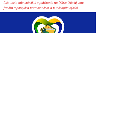
Este texto não substitui o publicado no Diário Oficial, mas
facilita a pesquisa para localizar a publicação oficial.
SERVIÇO DE ATENDIMENTO AO CIDADÃO 
(SIC) E OUVIDORIA
Prefeitura de Brasiléia - Estado do Acre
CNPJ 04.508.933/0001-45
💻Acesso online: 
SIC 
| 
Fale Conosco
 | 
Ouvidoria
 |
Portal de Transparência
 | 
Mapa 
do Site