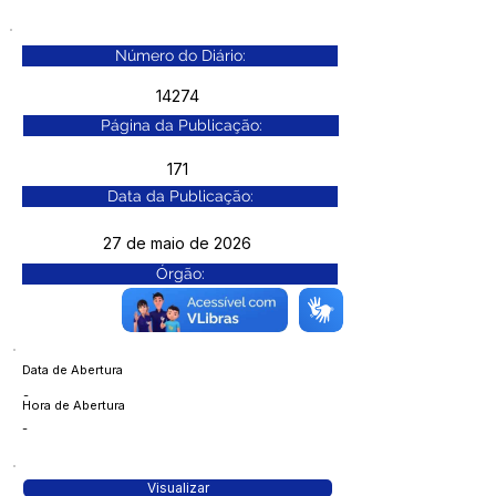
Número do Diário:
14274
Página da Publicação:
171
Data da Publicação:
27 de maio de 2026
Órgão:
Data de Abertura
-
Hora de Abertura
-
Visualizar