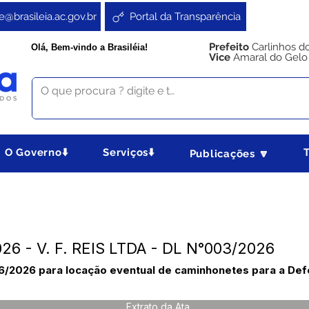
e@brasileia.ac.gov.br
Portal da Transparência
Prefeito
Carlinhos d
Olá, Bem-vindo a Brasiléia!
Vice
Amaral do Gelo
O Governo⬇️
Serviços⬇️
Publicações 🔽
026 - V. F. REIS LTDA - DL N°003/2026
6/2026 para locação eventual de caminhonetes para a Defes
Extrato da Ata