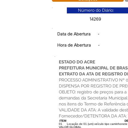
Número do Diário:
14269
Data de Abertura
-
Hora de Abertura
-
ESTADO DO ACRE
PREFEITURA MUNICIPAL DE BRAS
EXTRATO DA ATA DE REGISTRO D
PROCESSO ADMINISTRATIVO Nº 0
DISPENSA POR REGISTRO DE PRE
OBJETO: registro de preços para 
demandas da Secretaria Municipal 
nos itens do Termo de Referência 
VALIDADE DA ATA: A validade desta 
Fornecedor/DETENTORA DA ATA: V. F
ITEM
DE
01
Locação de 01 (um) veículo tipo caminhonete
VALOR GLOBAL