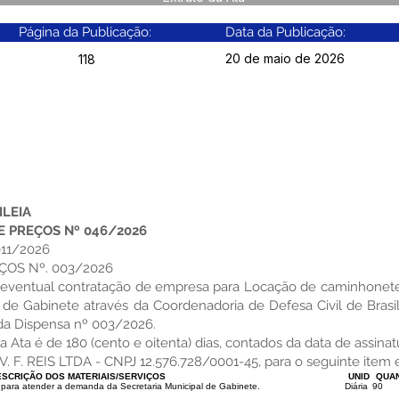
Página da Publicação:
Data da Publicação:
20 de maio de 2026
118
ILEIA
E PREÇOS Nº 046/2026
11/2026
ÇOS Nº. 003/2026
a eventual contratação de empresa para Locação de caminhonete
de Gabinete através da Coordenadoria de Defesa Civil de Brasil
da Dispensa nº 003/2026.
Ata é de 180 (cento e oitenta) dias, contados da data de assinat
. REIS LTDA - CNPJ 12.576.728/0001-45, para o seguinte item e
SCRIÇÃO DOS MATERIAIS/SERVIÇOS
UNID
QUAN
 para atender a demanda da Secretaria Municipal de Gabinete.
Diária
90