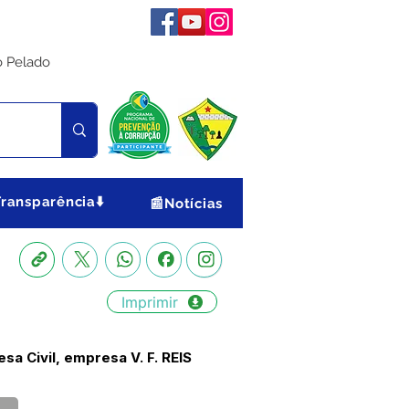
o Pelado
Transparência⬇️
📰Notícias
Imprimir
a Civil, empresa V. F. REIS