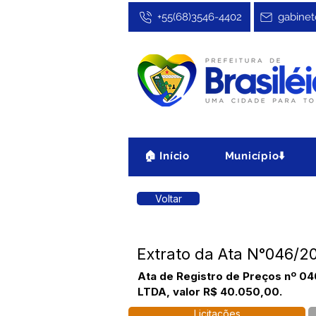
+55(68)3546-4402
gabinet
🏠 Início
Município⬇️
Voltar
Extrato da Ata N°046/2
Ata de Registro de Preços nº 04
LTDA, valor R$ 40.050,00.
Licitações