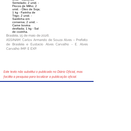
Semolado; 2 unid. -
Flocos de Milho; 2
unid. - Óleo de Soja;
1 kg - Farinha de
Trigo; 2 unid. -
Sardinha em
conserva; 2 unid. -
Carne bovina
desfiada; 1 kg - Sal
de cozinha.
Brasiléia, 15 de maio de 2026.
ASSINAM: Carlos Armando de Souza Alves – Prefeito
de Brasiléia e Eustacio Alves Carvalho - E. Alves
Carvalho IMP. E EXP.
Este texto não substitui o publicado no Diário Oficial, mas
facilita a pesquisa para localizar a publicação oficial.