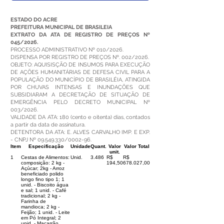
ESTADO DO ACRE
PREFEITURA MUNICIPAL DE BRASILEIA
EXTRATO DA ATA DE REGISTRO DE PREÇOS Nº
045/2026.
PROCESSO ADMINISTRATIVO Nº 010/2026.
DISPENSA POR REGISTRO DE PREÇOS Nº. 002/2026.
OBJETO: AQUISISÇÃO DE INSUMOS PARA EXECUÇÃO
DE AÇÕES HUMANITÁRIAS DE DEFESA CIVIL PARA A
POPULAÇÃO DO MUNICÍPIO DE BRASILÉIA, ATINGIDA
POR CHUVAS INTENSAS E INUNDAÇÕES QUE
SUBSIDIARAM A DECRETAÇÃO DE SITUAÇÃO DE
EMERGÊNCIA PELO DECRETO MUNICIPAL Nº
003/2026.
VALIDADE DA ATA: 180 (cento e oitenta) dias, contados
a partir da data de assinatura.
DETENTORA DA ATA: E. ALVES CARVALHO IMP. E EXP.
- CNPJ Nº
09.549.330
/0002-96.
Item
Especificação
Unidade
Quant.
Valor
Valor Total
unit.
1
Cestas de Alimentos:
Unid.
3.486
R$
R$
composição: 2 kg -
194,50
678.027,00
Açúcar; 2kg - Arroz
beneficiado polido
longo fino tipo 1; 1
unid. - Biscoito água
e sal; 1 unid. - Café
tradicional; 2 kg -
Farinha de
mandioca; 2 kg -
Feijão; 1 unid. - Leite
em Pó Integral; 2
unid. - Macarrão