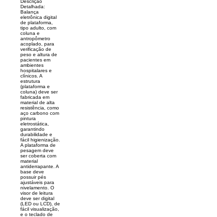
Descrição
Detalhada:
Balança
eletrônica digital
de plataforma,
tipo adulto, com
coluna e
antropômetro
acoplado, para
verificação de
peso e altura de
pacientes em
ambientes
hospitalares e
clínicos. A
estrutura
(plataforma e
coluna) deve ser
fabricada em
material de alta
resistência, como
aço carbono com
pintura
eletrostática,
garantindo
durabilidade e
fácil higienização.
A plataforma de
pesagem deve
ser coberta com
material
antiderrapante. A
base deve
possuir pés
ajustáveis para
nivelamento. O
visor de leitura
deve ser digital
(LED ou LCD), de
fácil visualização,
e o teclado de