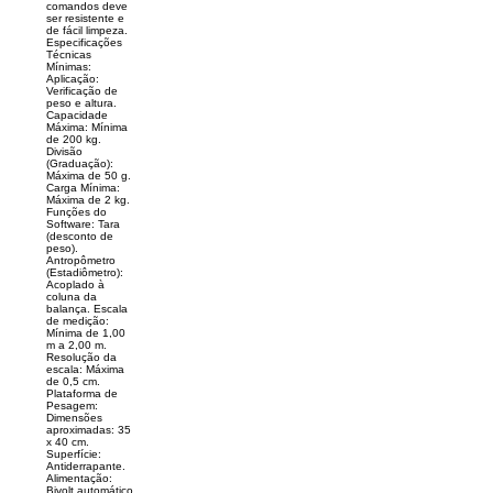
comandos deve
ser resistente e
de fácil limpeza.
Especificações
Técnicas
Mínimas:
Aplicação:
Verificação de
peso e altura.
Capacidade
Máxima: Mínima
de 200 kg.
Divisão
(Graduação):
Máxima de 50 g.
Carga Mínima:
Máxima de 2 kg.
Funções do
Software: Tara
(desconto de
peso).
Antropômetro
(Estadiômetro):
Acoplado à
coluna da
balança. Escala
de medição:
Mínima de 1,00
m a 2,00 m.
Resolução da
escala: Máxima
de 0,5 cm.
Plataforma de
Pesagem:
Dimensões
aproximadas: 35
x 40 cm.
Superfície:
Antiderrapante.
Alimentação:
Bivolt automático