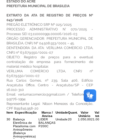
ESTADO DO ACRE
PREFEITURA MUNICIPAL DE BRASILEIA
EXTRATO DA ATA DE REGISTRO DE PREÇOS Nº
043/2026
PREGÃO ELETRÔNICO SRP Nº 025/2025
PROCESSO ADMINISTRATIVO N° 070/2025 -
Processo SEI
03.110000991.00006
/2026-03
ÓRGÃO GERENCIADOR: PREFEITURA MUNICIPAL DE
BRASILÉIA, CNPJ Nº
04.508.933
/0001 – 45.
DENTENDORA DA ATA: VERLUMA COMERCIO LTDA,
CNPJ nº
63.679.550
/0001-07
OBJETO: Registro de preços para a eventual
contratação de empresa para fornecimento de
material médico hospitalar.
VERLUMA COMERCIO LTDA, CNPJ nº
63.679.550
/0001-07.
Rua Carlos Gomes, nº 239, Sala 406, Edifício
Araçatuba Office, Centro - Araçatuba/SP - CEP
16.010-310
Email:
verlumacomercio@gmail.com
/ Telefone:
(18)
9.9776-1994
Representante Legal: Nilson Menezes da Conceição,
CPF
899.845.958-20
Item
Especificação
Marca /
Unidade
Quant.
Valor
Valor
Anvisa
Unitário
total
30
Balança
LIDER
Unidade
20
1.050,00
21.000,00
Eletrônica de
BALANÇAS
Plataforma com
P200C
Antropômetro
(Balança
Antropométrica)