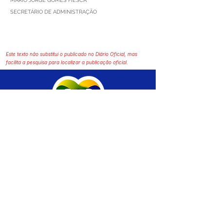
MÁRIO JORGE GOMES FIESCA
SECRETÁRIO DE ADMINISTRAÇÃO
Este texto não substitui o publicado no Diário Oficial, mas
facilita a pesquisa para localizar a publicação oficial.
SERVIÇO DE ATENDIMENTO AO CIDADÃO 
(SIC) E OUVIDORIA
Prefeitura de Brasiléia - Estado do Acre
CNPJ 04.508.933/0001-45