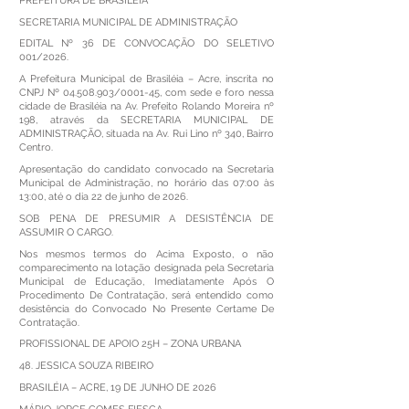
PREFEITURA DE BRASILÉIA
SECRETARIA MUNICIPAL DE ADMINISTRAÇÃO
EDITAL Nº 36 DE CONVOCAÇÃO DO SELETIVO
001/2026.
A Prefeitura Municipal de Brasiléia – Acre, inscrita no
CNPJ Nº
04.508.903
/0001-45, com sede e foro nessa
cidade de Brasiléia na Av. Prefeito Rolando Moreira nº
198, através da SECRETARIA MUNICIPAL DE
ADMINISTRAÇÃO, situada na Av. Rui Lino nº 340, Bairro
Centro.
Apresentação do candidato convocado na Secretaria
Municipal de Administração, no horário das 07:00 às
13:00, até o dia 22 de junho de 2026.
SOB PENA DE PRESUMIR A DESISTÊNCIA DE
ASSUMIR O CARGO.
Nos mesmos termos do Acima Exposto, o não
comparecimento na lotação designada pela Secretaria
Municipal de Educação, Imediatamente Após O
Procedimento De Contratação, será entendido como
desistência do Convocado No Presente Certame De
Contratação.
PROFISSIONAL DE APOIO 25H – ZONA URBANA
48. JESSICA SOUZA RIBEIRO
BRASILÉIA – ACRE, 19 DE JUNHO DE 2026