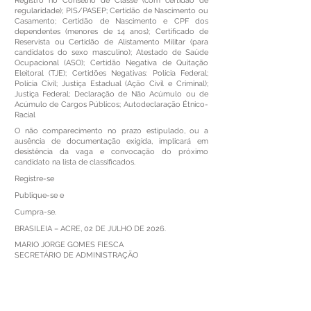
Registro no Conselho de Classe (com certidão de
regularidade); PIS/PASEP; Certidão de Nascimento ou
Casamento; Certidão de Nascimento e CPF dos
dependentes (menores de 14 anos); Certificado de
Reservista ou Certidão de Alistamento Militar (para
candidatos do sexo masculino); Atestado de Saúde
Ocupacional (ASO); Certidão Negativa de Quitação
Eleitoral (TJE); Certidões Negativas: Polícia Federal;
Polícia Civil; Justiça Estadual (Ação Civil e Criminal);
Justiça Federal; Declaração de Não Acúmulo ou de
Acúmulo de Cargos Públicos; Autodeclaração Étnico-
Racial
O não comparecimento no prazo estipulado, ou a
ausência de documentação exigida, implicará em
desistência da vaga e convocação do próximo
candidato na lista de classificados.
Registre-se
Publique-se e
Cumpra-se.
BRASILEIA – ACRE, 02 DE JULHO DE 2026.
MARIO JORGE GOMES FIESCA
SECRETÁRIO DE ADMINISTRAÇÃO