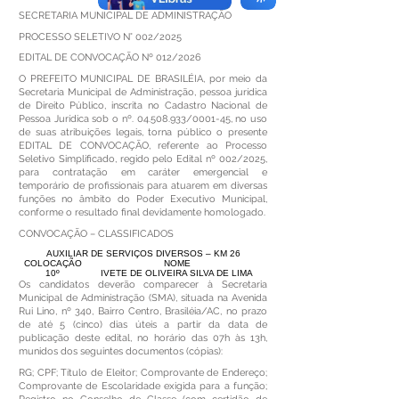
SECRETARIA MUNICIPAL DE ADMINISTRAÇÃO
PROCESSO SELETIVO N° 002/2025
EDITAL DE CONVOCAÇÃO Nº 012/2026
O PREFEITO MUNICIPAL DE BRASILÉIA, por meio da
Secretaria Municipal de Administração, pessoa jurídica
de Direito Público, inscrita no Cadastro Nacional de
Pessoa Jurídica sob o nº.
04.508.933
/0001-45, no uso
de suas atribuições legais, torna público o presente
EDITAL DE CONVOCAÇÃO, referente ao Processo
Seletivo Simplificado, regido pelo Edital nº 002/2025,
para contratação em caráter emergencial e
temporário de profissionais para atuarem em diversas
funções no âmbito do Poder Executivo Municipal,
conforme o resultado final devidamente homologado.
CONVOCAÇÃO – CLASSIFICADOS
AUXILIAR DE SERVIÇOS DIVERSOS – KM 26
COLOCAÇÃO
NOME
10º
IVETE DE OLIVEIRA SILVA DE LIMA
Os candidatos deverão comparecer à Secretaria
Municipal de Administração (SMA), situada na Avenida
Rui Lino, nº 340, Bairro Centro, Brasiléia/AC, no prazo
de até 5 (cinco) dias úteis a partir da data de
publicação deste edital, no horário das 07h às 13h,
munidos dos seguintes documentos (cópias):
RG; CPF; Título de Eleitor; Comprovante de Endereço;
Comprovante de Escolaridade exigida para a função;