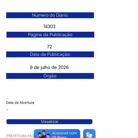
Número do Diário:
14303
Página da Publicação:
72
Data da Publicação:
9 de julho de 2026
Órgão:
Data de Abertura
-
Visualizar
PREFEITURA MUNICIPAL DE BRASILÉIA – ACRE