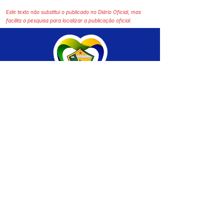
Este texto não substitui o publicado no Diário Oficial, mas
facilita a pesquisa para localizar a publicação oficial.
SERVIÇO DE ATENDIMENTO AO CIDADÃO 
(SIC) E OUVIDORIA
Prefeitura de Brasiléia - Estado do Acre
CNPJ 04.508.933/0001-45
💻Acesso online: 
SIC 
| 
Fale Conosco
 | 
Ouvidoria
 |
Portal de Transparência
 | 
Mapa 
do Site