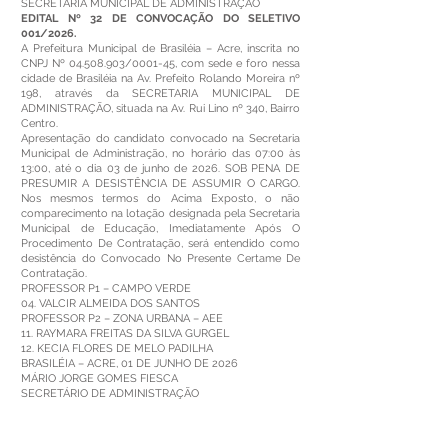
SECRETARIA MUNICIPAL DE ADMINISTRAÇÃO
EDITAL Nº 32 DE CONVOCAÇÃO DO SELETIVO
001/2026.
A Prefeitura Municipal de Brasiléia – Acre, inscrita no
CNPJ Nº
04.508.903
/0001-45, com sede e foro nessa
cidade de Brasiléia na Av. Prefeito Rolando Moreira nº
198, através da SECRETARIA MUNICIPAL DE
ADMINISTRAÇÃO, situada na Av. Rui Lino nº 340, Bairro
Centro.
Apresentação do candidato convocado na Secretaria
Municipal de Administração, no horário das 07:00 às
13:00, até o dia 03 de junho de 2026. SOB PENA DE
PRESUMIR A DESISTÊNCIA DE ASSUMIR O CARGO.
Nos mesmos termos do Acima Exposto, o não
comparecimento na lotação designada pela Secretaria
Municipal de Educação, Imediatamente Após O
Procedimento De Contratação, será entendido como
desistência do Convocado No Presente Certame De
Contratação.
PROFESSOR P1 – CAMPO VERDE
04. VALCIR ALMEIDA DOS SANTOS
PROFESSOR P2 – ZONA URBANA – AEE
11. RAYMARA FREITAS DA SILVA GURGEL
12. KECIA FLORES DE MELO PADILHA
BRASILÉIA – ACRE, 01 DE JUNHO DE 2026
MÁRIO JORGE GOMES FIESCA
SECRETÁRIO DE ADMINISTRAÇÃO