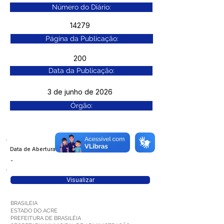
Número do Diário:
14279
Página da Publicação:
200
Data da Publicação:
3 de junho de 2026
Órgão:
Data de Abertura
-
Visualizar
BRASILEIA
ESTADO DO ACRE
PREFEITURA DE BRASILÉIA