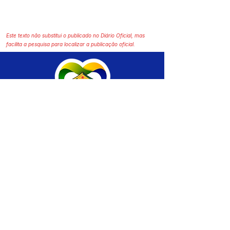
Este texto não substitui o publicado no Diário Oficial, mas
facilita a pesquisa para localizar a publicação oficial.
SERVIÇO DE ATENDIMENTO AO CIDADÃO 
(SIC) E OUVIDORIA
Prefeitura de Brasiléia - Estado do Acre
CNPJ 04.508.933/0001-45
💻Acesso online: 
SIC 
| 
Fale Conosco
 | 