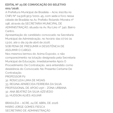
EDITAL Nº 23 DE CONVOCAÇÃO DO SELETIVO
001/2026.
A Prefeitura Municipal de Brasiléia – Acre, inscrita no
CNPJ Nº 04.508.903/0001-45, com sede e foro nessa
cidade de Brasiléia na Av. Prefeito Rolando Moreira nº
198, através da SECRETARIA MUNICIPAL DE
ADMINISTRAÇÃO, situada na Av. Rui Lino nº 340, Bairro
Centro.
Apresentação do candidato convocado na Secretaria
Municipal de Administração, no horário das 07:00 às
13:00, até o dia 29 de abril de 2026.
SOB PENA DE PRESUMIR A DESISTÊNCIA DE
ASSUMIR O CARGO.
Nos mesmos termos do Acima Exposto, o não
comparecimento na lotação designada pela Secretaria
Municipal de Educação, Imediatamente Após O
Procedimento De Contratação, será entendido como
desistência do Convocado No Presente Certame De
Contratação.
PROFESSOR P2
32. ROSICLEIA LIMA DE MOAIS
33. REGINA APARECIDA FERREIRA DA SILVA
PROFISSIONAL DE APOIO 25H - ZONA URBANA
32. ANA BEATRIZ DA SILVA AZEVEDO
33. HUDSON ALVES AGUIAR
BRASILÉIA – ACRE, 24 DE ABRIL DE 2026
MÁRIO JORGE GOMES FIESCA
SECRETÁRIO DE ADMINISTRAÇÃO