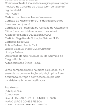
Comprovante de Escolaridade exigida para a função;
Registro no Conselho de Classe (com certidão de
regularidade);
PIS/PASEP;
Certidão de Nascimento ou Casamento;
Certidão de Nascimento e CPF dos dependentes
(menores de 14 anos);
Certificado de Reservista ou Certidão de Alistamento
Militar (para candidatos do sexo masculino);
Atestado de Saúde Ocupacional (ASO);
Certidão Negativa de Quitação Eleitoral (TJE);
Certidões Negativas:
Polícia Federal; Polícia Civil;
Justiça Estadual (Ação Civil e Criminal);
Justiça Federal;
Declaração de Não Acúmulo ou de Acúmulo de
Cargos Públicos;
Autodeclaração Étnico-Racial
O não comparecimento no prazo estipulado, ou a
ausência de documentação exigida, implicará em
desistência da vaga e convocação do próximo
candidato na lista de classificados.
Registre-se
Publique-se e
Cumpra-se.
BRASILEIA – ACRE, 25 DE JUNHO DE 2026.
MARIO JORGE GOMES FIESCA