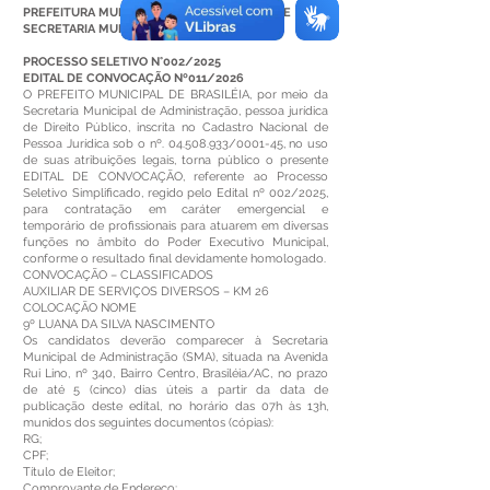
PREFEITURA MUNICIPAL DE BRASILÉIA – ACRE
SECRETARIA MUNICIPAL DE ADMINISTRAÇÃO
PROCESSO SELETIVO N°002/2025
EDITAL DE CONVOCAÇÃO Nº011/2026
O PREFEITO MUNICIPAL DE BRASILÉIA, por meio da
Secretaria Municipal de Administração, pessoa jurídica
de Direito Público, inscrita no Cadastro Nacional de
Pessoa Jurídica sob o nº.
04.508.933
/0001-45, no uso
de suas atribuições legais, torna público o presente
EDITAL DE CONVOCAÇÃO, referente ao Processo
Seletivo Simplificado, regido pelo Edital nº 002/2025,
para contratação em caráter emergencial e
temporário de profissionais para atuarem em diversas
funções no âmbito do Poder Executivo Municipal,
conforme o resultado final devidamente homologado.
CONVOCAÇÃO – CLASSIFICADOS
AUXILIAR DE SERVIÇOS DIVERSOS – KM 26
COLOCAÇÃO NOME
9º LUANA DA SILVA NASCIMENTO
Os candidatos deverão comparecer à Secretaria
Municipal de Administração (SMA), situada na Avenida
Rui Lino, nº 340, Bairro Centro, Brasiléia/AC, no prazo
de até 5 (cinco) dias úteis a partir da data de
publicação deste edital, no horário das 07h às 13h,
munidos dos seguintes documentos (cópias):
RG;
CPF;
Título de Eleitor;
Comprovante de Endereço;