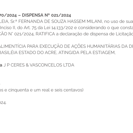
70/2024 – DISPENSA Nº 021/2024
IA, Sr.ª FERNANDA DE SOUZA HASSEM MILANI, no uso de suas a
ciso II, do Art. 75 da Lei 14.133/202 e considerando o que const
O N° 021/2024, RATIFICA a declaração de dispensa de Licitaçã
IMENTÍCIA PARA EXECUÇÃO DE AÇÕES HUMANITÁRIAS DA DE
ASILÉIA ESTADO DO ACRE, ATINGIDA PELA ESTIAGEM,
sa
J P CERES & VASCONCELOS LTDA
6
s e cinquenta e um real e seis centavos)
024.