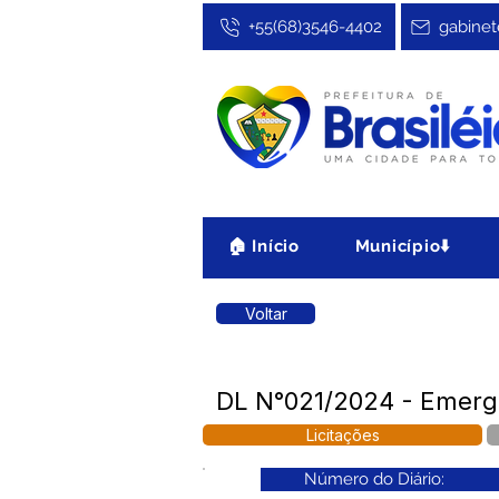
+55(68)3546-4402
gabinet
🏠 Início
Município⬇️
Voltar
DL N°021/2024 - Emerge
Licitações
Número do Diário: