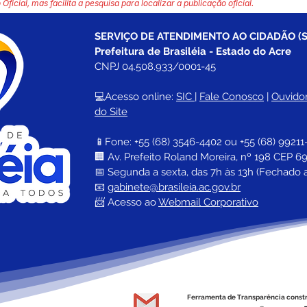
 Oficial, mas facilita a pesquisa para localizar a publicação oficial.
SERVIÇO DE ATENDIMENTO AO CIDADÃO (S
Prefeitura de Brasiléia - Estado do Acre
CNPJ 04.508.933/0001-45
💻Acesso online: 
SIC 
| 
Fale Conosco
 | 
Ouvidor
do Site
📱Fone: +55 (68) 
3546-4402 ou +55 (68) 99211
🏢 
Av. Prefeito Roland Moreira, nº 198 CEP 69
📅 Segunda a sexta, das 7h às 13h (Fechado 
📧 
gabinete@brasileia.ac.gov.br
📨 Acesso ao 
Webmail Corporativo
Ferramenta de Transparência const