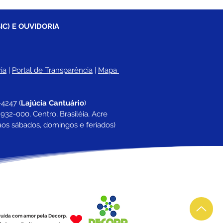
IC) E OUVIDORIA
ia
 |
Portal de Transparência
 | 
Mapa 
-4247 
(
Lajúcia Cantuário
)
932-000, Centro, Brasiléia, Acre
aos sábados, domingos e feriados)
ruída com amor pela Decorp.