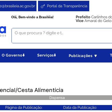
e@brasileia.ac.gov.br
Portal da Transparência
Prefeito
Carlinhos d
Olá, Bem-vindo a Brasiléia!
Vice
Amaral do Gelo
O Governo⬇️
Serviços⬇️
Publicações 🔽
ncial/Cesta Alimentícia
Dispensa
Página da Publicação:
Data da Publicação: