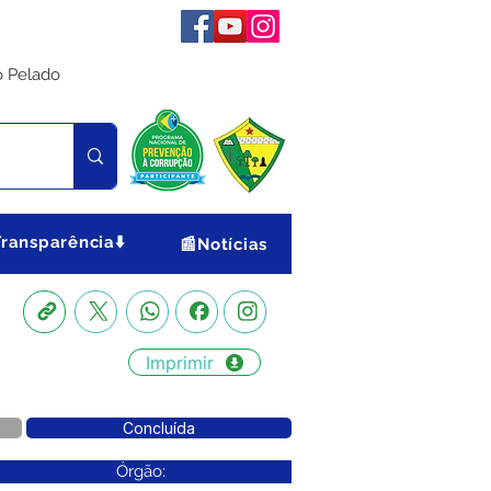
o Pelado
Transparência⬇️
📰Notícias
Imprimir
Concluída
Órgão: