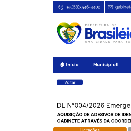
+55(68)3546-4402
gabinet
🏠 Início
Município⬇️
Voltar
DL N°004/2026 Emergenci
AQUISIÇÃO DE ADESIVOS DE IDE
GABINETE ATRAVÉS DA COORDEN
Licitações