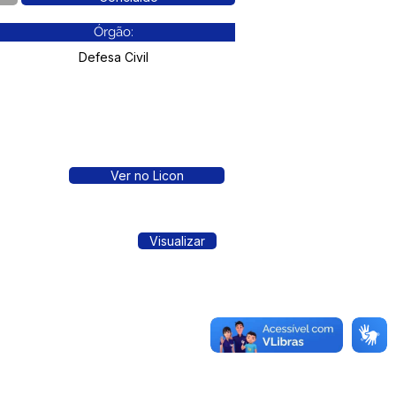
Órgão:
Defesa Civil
Ver no Licon
Visualizar