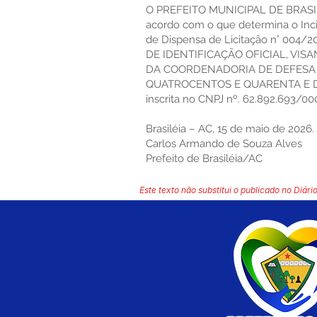
O PREFEITO MUNICIPAL DE BRASILE
acordo com o que determina o Incis
de Dispensa de Licitação n° 004/
DE IDENTIFICAÇÃO OFICIAL, VI
DA COORDENADORIA DE DEFESA CIV
QUATROCENTOS E QUARENTA E DOI
inscrita no CNPJ nº. 62.892.693/000
Brasiléia – AC, 15 de maio de 2026.
Carlos Armando de Souza Alves
Prefeito de Brasiléia/AC
Este texto não substitui o publicado no Diário