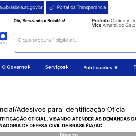
e@brasileia.ac.gov.br
Portal da Transparência
Prefeito
Carlinhos d
Olá, Bem-vindo a Brasiléia!
Vice
Amaral do Gelo
O Governo⬇️
Serviços⬇️
Publicações 🔽
al/Adesivos para Identificação Oficial
NTIFICAÇÃO OFICIAL, VISANDO ATENDER AS DEMANDAS D
ADORIA DE DEFESA CIVIL DE BRASILÉIA/AC
Dispensa