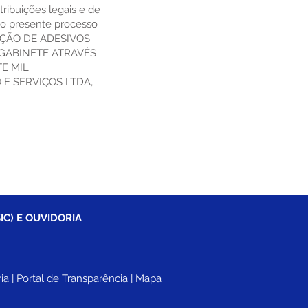
buições legais e de
 do presente processo
ISIÇÃO DE ADESIVOS
 GABINETE ATRAVÉS
TE MIL
 E SERVIÇOS LTDA,
IC) E OUVIDORIA
ia
 |
Portal de Transparência
 | 
Mapa 