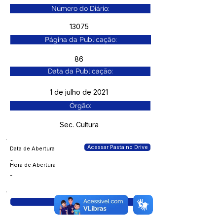
Número do Diário:
13075
Página da Publicação:
86
Data da Publicação:
1 de julho de 2021
Órgão:
Sec. Cultura
Acessar Pasta no Drive
Data de Abertura
-
Hora de Abertura
-
Visualizar