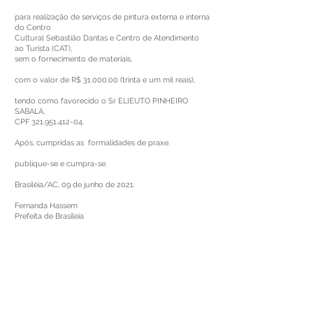
para realização de serviços de pintura externa e interna
do Centro
Cultural Sebastião Dantas e Centro de Atendimento
ao Turista (CAT),
sem o fornecimento de materiais,
com o valor de R$ 31.000,00 (trinta e um mil reais),
tendo como favorecido o Sr ELIEUTO PINHEIRO
SABALA,
CPF
321.951.412-04
.
Após, cumpridas as formalidades de praxe.
publique-se e cumpra-se.
Brasiléia/AC, 09 de junho de 2021.
Fernanda Hassem
Prefeita de Brasileia
Este texto não substitui o publicado no Diário Oficial, mas
facilita a pesquisa para localizar a publicação oficial.