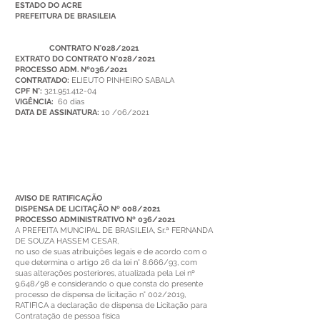
ESTADO DO ACRE
PREFEITURA DE BRASILEIA
CONTRATO N°028/2021
EXTRATO DO
CONTRATO N°028/2021
PROCESSO ADM. Nº036/2021
CONTRATADO:
ELIEUTO PINHEIRO SABALA
CPF N°:
321.951.412-04
VIGÊNCIA:
60 dias
DATA DE ASSINATURA:
10 /06/2021
AVISO DE RATIFICAÇÃO
DISPENSA DE LICITAÇÃO Nº 008/2021
PROCESSO ADMINISTRATIVO Nº 036/2021
A PREFEITA MUNCIPAL DE BRASILEIA, Sr.ª FERNANDA
DE SOUZA HASSEM CESAR,
no uso de suas atribuições legais e de acordo com o
que determina o artigo 26 da lei n° 8.666/93, com
suas alterações posteriores, atualizada pela Lei nº
9.648/98 e considerando o que consta do presente
processo de dispensa de licitação n° 002/2019,
RATIFICA a declaração de dispensa de Licitação para
Contratação de pessoa física