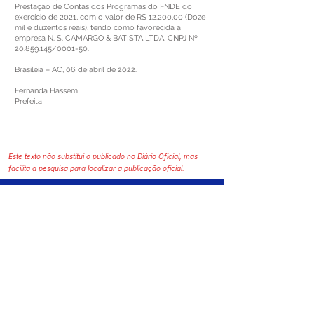
Prestação de Contas dos Programas do FNDE do
exercício de 2021, com o valor de R$ 12.200,00 (Doze
mil e duzentos reais), tendo como favorecida a
empresa N. S. CAMARGO & BATISTA LTDA, CNPJ Nº
20.859.145
/0001-50.
Brasiléia – AC, 06 de abril de 2022.
Fernanda Hassem
Prefeita
Este texto não substitui o publicado no Diário Oficial, mas
facilita a pesquisa para localizar a publicação oficial.