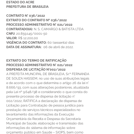
ESTADO DO ACRE
PREFEITURA DE BRASILEIA
CONTRATO N° 036/2022
EXTRATO DO CONTRATO Nº 036/2022
PROCESSO ADMINISTRATIVO N° 021/2022
CONTRATADO(A):
N. S. CAMARGO & BATISTA LTDA
CNPJ:
20.859.145/0001-50
VALOR:
R$ 12.200,00
VIGÊNCIA DO CONTRATO:
60 (sessenta) dias
DATA DE ASSINATURA:
06 de abril de 2022.
EXTRATO DO TERMO DE RATIFICAÇÃO
PROCESSO ADMINISTRATIVO N° 021/2022
DISPENSA DE LICITAÇÃO N°002/2022
A PREFEITA MUNCIPAL DE BRASILEIA, Sr.ª FERNANDA
DE SOUZA HASSEM, no uso de suas atribuições legais
e de acordo com o que determina o artigo 26 da lei n°
8.666/93, com suas alterações posteriores, atualizada
pela Lei nº 9.648/98 e considerando o que consta do
presente processo de dispensa de licitação n°
002/2022, RATIFICA a declaração de dispensa de
Licitação para Contratação de pessoa jurídica para
prestação de serviços técnicos especializados no
levantamento das informações da Execução
Orçamentária da Receita e Despesa da Secretaria
Municipal de Saúde, elaboração e transmissão das
informações do sistema de informação sobre
orçamento público em Saúde – SIOPS, bem como