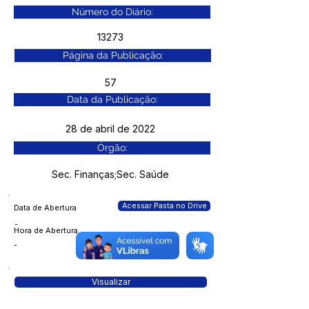
Número do Diário:
13273
Página da Publicação:
57
Data da Publicação:
28 de abril de 2022
Órgão:
Sec. Finanças;Sec. Saúde
Acessar Pasta no Drive
Data de Abertura
-
Hora de Abertura
-
Visualizar