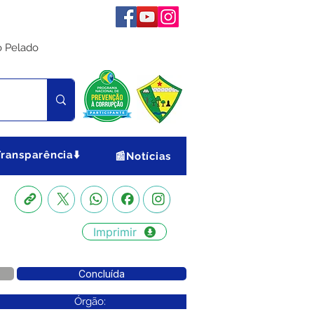
o Pelado
Transparência⬇️
📰Notícias
Imprimir
Concluída
Órgão: