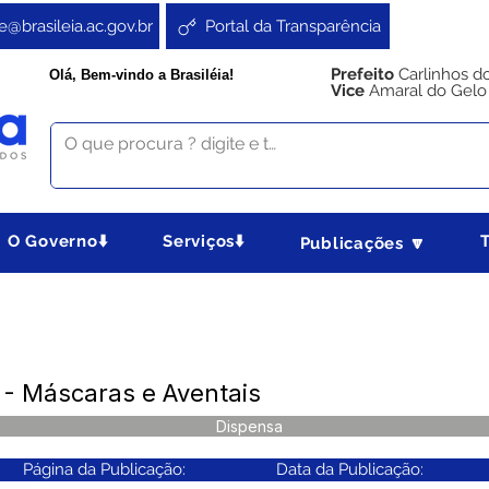
e@brasileia.ac.gov.br
Portal da Transparência
Prefeito
Carlinhos d
Olá, Bem-vindo a Brasiléia!
Vice
Amaral do Gelo
O Governo⬇️
Serviços⬇️
Publicações 🔽
- Máscaras e Aventais
Dispensa
Página da Publicação:
Data da Publicação: