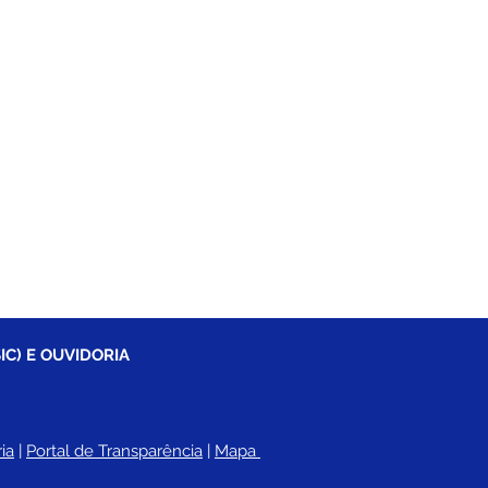
IC) E OUVIDORIA
ia
 |
Portal de Transparência
 | 
Mapa 