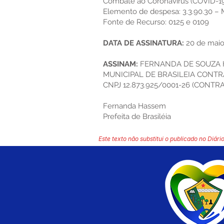
Combate ao Coronavírus (COVID-1
Elemento de despesa: 3.3.90.30 –
Fonte de Recurso: 0125 e 0109
DATA DE ASSINATURA:
20 de maio
ASSINAM:
FERNANDA DE SOUZA H
MUNICIPAL DE BRASILEIA CONTR
CNPJ 12.873.925/0001-26 (CONTR
Fernanda Hassem
Prefeita de Brasiléia
Este texto não substitui o publicado no Diário