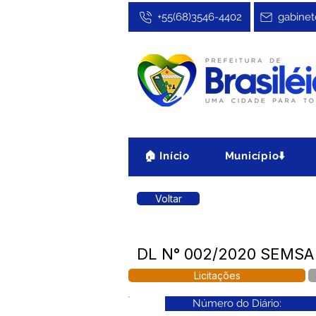
+55(68)3546-4402
gabinet
🏠 Início
Município⬇️
Voltar
DL N° 002/2020 SEMSA 
Licitações
Número do Diário: