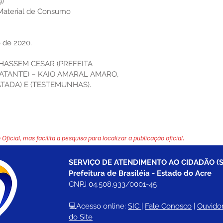
9)
 Material de Consumo
 de 2020.
ASSEM CESAR (PREFEITA
ATANTE) – KAIO AMARAL AMARO,
ATADA) E (TESTEMUNHAS).
 Oficial, mas facilita a pesquisa para localizar a publicação oficial.
SERVIÇO DE ATENDIMENTO AO CIDADÃO (S
Prefeitura de Brasiléia - Estado do Acre
CNPJ 04.508.933/0001-45
💻Acesso online: 
SIC 
| 
Fale Conosco
 | 
Ouvidor
do Site