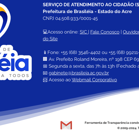
SERVIÇO DE ATENDIMENTO AO CIDADÃO (S
Prefeitura de Brasiléia - Estado do Acre
CNPJ 04.508.933/0001-45
💻Acesso online: 
SIC 
| 
Fale Conosco
 | 
Ouvidor
do Site
📱Fone: +55 (68) 
3546-4402 ou +55 (68) 99211
🏢 
Av. Prefeito Roland Moreira, nº 198 CEP 69
📅 Segunda a sexta, das 7h às 13h (Fechado 
📧 
gabinete@brasileia.ac.gov.br
📨 Acesso ao 
Webmail Corporativo
Ferramenta de Transparência const
© 2009-2024. T