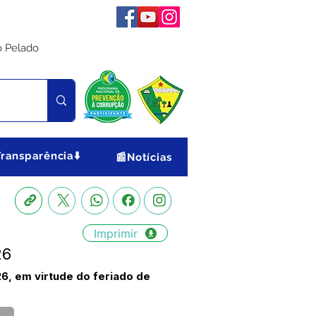
o Pelado
Transparência⬇️
📰Notícias
Imprimir
26
26, em virtude do feriado de