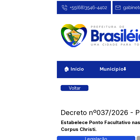
+55(68)3546-4402
gabinet
🏠 Início
Município⬇️
Voltar
Decreto nº037/2026 - P
Estabelece Ponto Facultativo nas
Corpus Christi.
Legislação