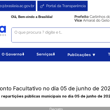
e@brasileia.ac.gov.br
Portal da Transparência
Prefeito
Carlinhos d
Olá, Bem-vindo a Brasiléia!
Vice
Amaral do Gelo
O Governo⬇️
Serviços⬇️
Publicações 🔽
onto Facultativo no dia 05 de junho de 20
 repartições públicas municipais no dia 05 de junho de 20
Decreto