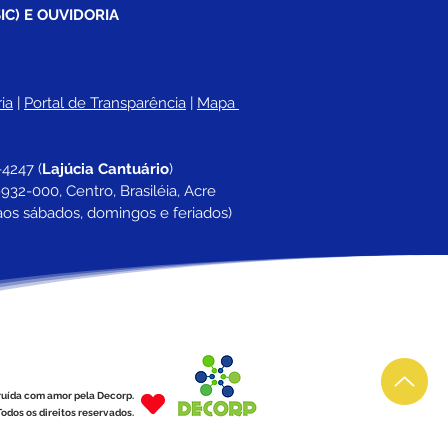
IC) E OUVIDORIA
ia
 |
Portal de Transparência
 | 
Mapa 
-4247 
(
Lajúcia Cantuário
)
932-000, Centro, Brasiléia, Acre
aos sábados, domingos e feriados)
ruída com amor pela Decorp.
odos os direitos reservados.