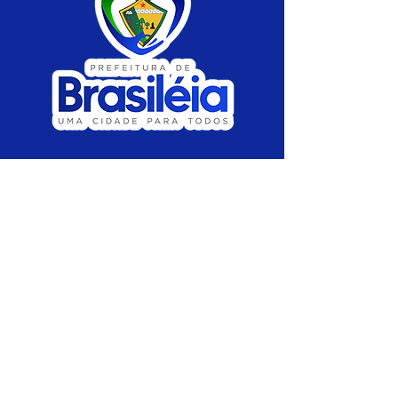
SERVIÇO DE ATENDIMENTO AO CIDADÃO 
(SIC) E OUVIDORIA
Prefeitura de Brasiléia - Estado do Acre
CNPJ 04.508.933/0001-45
💻Acesso online: 
SIC 
| 
Fale Conosco
 | 
Ouvidoria
 |
Portal de Transparência
 | 
Mapa 
do Site
📱Fone: +55 (68) 
3546-4402 ou +55 (68) 
99211-4247 
(
Lajúcia Cantuário
)
🏢 
Av. Prefeito Roland Moreira, nº 198 CEP 