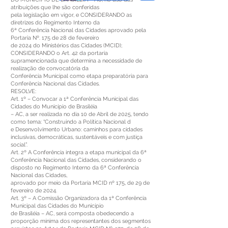
atribuições que lhe são conferidas
pela legislação em vigor, e CONSIDERANDO as
diretrizes do Regimento Interno da
6ª Conferência Nacional das Cidades aprovado pela
Portaria Nº. 175 de 28 de fevereiro
de 2024 do Ministérios das Cidades (MCID);
CONSIDERANDO o Art. 42 da portaria
supramencionada que determina a necessidade de
realização de convocatória da
Conferência Municipal como etapa preparatória para
Conferência Nacional das Cidades.
RESOLVE:
Art. 1º – Convocar a 1ª Conferência Municipal das
Cidades do Município de Brasiléia
– AC, a ser realizada no dia 10 de Abril de 2025, tendo
como tema: “Construindo a Política Nacional d
e Desenvolvimento Urbano: caminhos para cidades
inclusivas, democráticas, sustentáveis e com justiça
social”.
Art. 2º A Conferência integra a etapa municipal da 6ª
Conferência Nacional das Cidades, considerando o
disposto no Regimento Interno da 6ª Conferência
Nacional das Cidades,
aprovado por meio da Portaria MCID nº 175, de 29 de
fevereiro de 2024.
Art. 3º – A Comissão Organizadora da 1ª Conferência
Municipal das Cidades do Município
de Brasiléia – AC, será composta obedecendo a
proporção mínima dos representantes dos segmentos