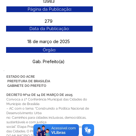
13983
Página da Publicação:
279
Data da Publicação:
18 de março de 2025
Órgão:
Gab. Prefeito(a)
ESTADO DO ACRE
PREFEITURA DE BRASILÉIA
GABINETE DO PREFEITO
DECRETO Nº12 DE 14 DE MARÇO DE 2025
Convoca a 1ª Conferência Municipal das Cidades do
Município de Brasiléia
– AC com o tema: “Construindo a Política Nacional de
Desenvolvimento Urba
no: Caminhos para cidades inclusivas, democráticas,
sustentáveis e com justiça
social”. Etapa Preparatória da 6º Conferência Nacional
das Cidades. O PREFEITO
DO MUNICÍPIO DE BRASILÉIA – AC, no uso das