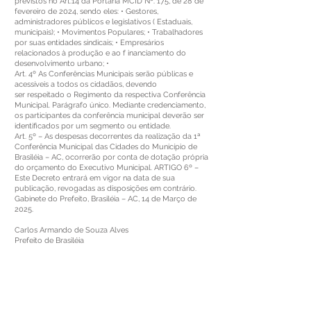
previstos no Art.14 da Portaria MCID Nº. 175, de 28 de
fevereiro de 2024, sendo eles: • Gestores,
administradores públicos e legislativos ( Estaduais,
municipais); • Movimentos Populares; • Trabalhadores
por suas entidades sindicais; • Empresários
relacionados à produção e ao f inanciamento do
desenvolvimento urbano; •
Art. 4º As Conferências Municipais serão públicas e
acessíveis a todos os cidadãos, devendo
ser respeitado o Regimento da respectiva Conferência
Municipal. Parágrafo único. Mediante credenciamento,
os participantes da conferência municipal deverão ser
identificados por um segmento ou entidade.
Art. 5º – As despesas decorrentes da realização da 1ª
Conferência Municipal das Cidades do Município de
Brasiléia – AC, ocorrerão por conta de dotação própria
do orçamento do Executivo Municipal. ARTIGO 6º –
Este Decreto entrará em vigor na data de sua
publicação, revogadas as disposições em contrário.
Gabinete do Prefeito, Brasiléia – AC, 14 de Março de
2025.
Carlos Armando de Souza Alves
Prefeito de Brasiléia
Este texto não substitui o publicado no Diário Oficial, mas
facilita a pesquisa para localizar a publicação oficial.