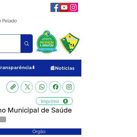
o Pelado
Transparência⬇️
📰Notícias
Imprimir
o Municipal de Saúde
Órgão: