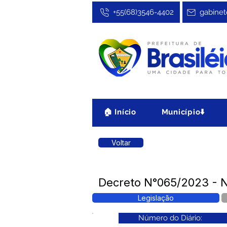
+55(68)3546-4402
gabinet
🏠 Início
Município⬇️
Voltar
Decreto N°065/2023 - 
Legislação
Número do Diário: