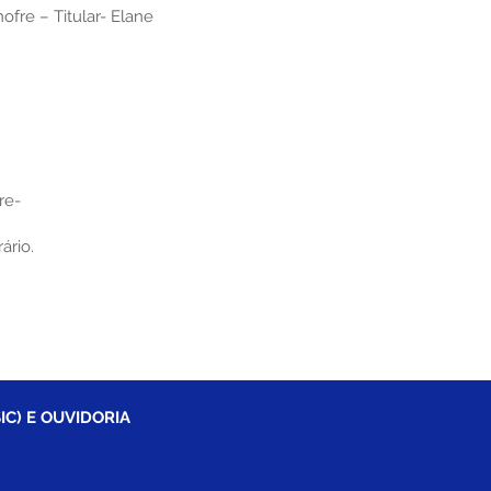
ofre – Titular- Elane
re-
ário.
IC) E OUVIDORIA