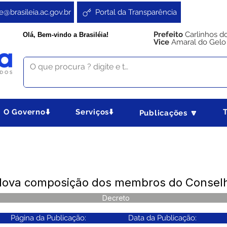
e@brasileia.ac.gov.br
Portal da Transparência
Prefeito
Carlinhos d
Olá, Bem-vindo a Brasiléia!
Vice
Amaral do Gelo
O Governo⬇️
Serviços⬇️
Publicações 🔽
Nova composição dos membros do Conselh
Decreto
Página da Publicação:
Data da Publicação: