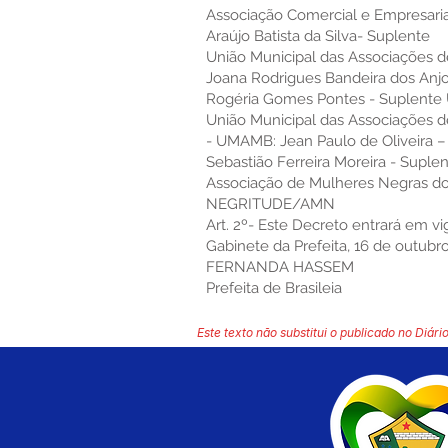
Associação Comercial e Empresarial
Araújo Batista da Silva- Suplente
União Municipal das Associações d
Joana Rodrigues Bandeira dos Anjos
Rogéria Gomes Pontes - Suplente 
União Municipal das Associações d
- UMAMB: Jean Paulo de Oliveira – 
Sebastião Ferreira Moreira - Suple
Associação de Mulheres Negras d
NEGRITUDE/AMN
Art. 2º- Este Decreto entrará em v
Gabinete da Prefeita, 16 de outubr
FERNANDA HASSEM
Prefeita de Brasileia
Este texto não substitui o publicado no Diário