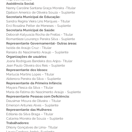
Assistência Social:
Nanny Caroline Santana Graça Moreira -Titular
Djailson Americo de Oliveira Souza – Suplente
Secretaria Municipal de Educação:
Sandra Regina Vieira Lins Marques - Titular
Erci Rosalina Petter de Meneses – Suplente
Secretaria Municipal de Saúde:
Deborah Katyuscia Rocha de Freitas - Titular
Romantieze Lourenço Pereira Silva - Suplente
Representante Governamental- Outras áreas:
Isolda de Araújo Cruz - Titular
Ranaira do Nascimento Araujo – Suplente
Organizações de usuários:
Joana Rodrigues Bandeira dos Anjos- Titular
Jean Paulo Oliveira dos Reis – Suplente
Representante dos Idosos:
Marlucia Martins Lopes – Titular
Aldenora Pereira da Silva – Suplente
Representante da Primeira Infância:
Mayara Fiesca da Silva – Titular
Maria de Fatima do Nascimento Araújo - Suplente
Representante Pessoas com Deficiência:
Deusimar Moura de Oliveira – Titular
Emerson Antunes Alves – Suplente
Representante das Mulheres:
Edilania da Silva Braga – Titular
Catarina Moreira de Souza – Suplente
Trabalhadores:
Dhiony Gonçalves de Lima- Titular
Laura Cardoso André- Suplente