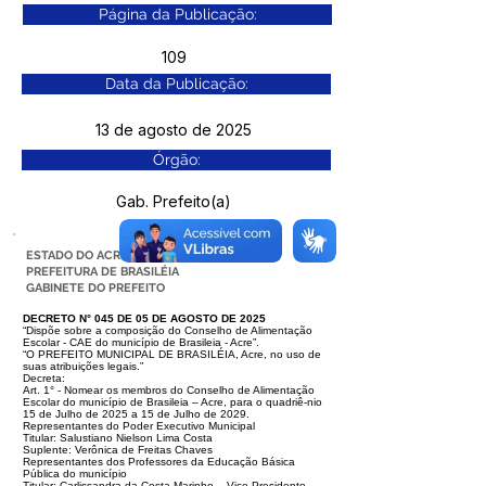
Página da Publicação:
109
Data da Publicação:
13 de agosto de 2025
Órgão:
Gab. Prefeito(a)
ESTADO DO ACRE
PREFEITURA DE BRASILÉIA
GABINETE DO PREFEITO
DECRETO N° 045 DE 05 DE AGOSTO DE 2025
“Dispõe sobre a composição do Conselho de Alimentação
Escolar - CAE do município de Brasileia - Acre”.
“O PREFEITO MUNICIPAL DE BRASILÉIA, Acre, no uso de
suas atribuições legais.”
Decreta:
Art. 1° - Nomear os membros do Conselho de Alimentação
Escolar do município de Brasileia – Acre, para o quadriê-nio
15 de Julho de 2025 a 15 de Julho de 2029.
Representantes do Poder Executivo Municipal
Titular: Salustiano Nielson Lima Costa
Suplente: Verônica de Freitas Chaves
Representantes dos Professores da Educação Básica
Pública do município
Titular: Carlissandra da Costa Marinho – Vice-Presidente