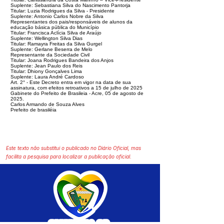
Suplente: Sebastiana Silva do Nascimento Pantorja
Titular: Luzia Rodrigues da Silva - Presidente
Suplente: Antonio Carlos Nobre da Silva
Representantes dos pais/responsáveis de alunos da
educação básica pública do Município
Titular: Francisca Aclícia Silva de Araújo
Suplente: Wellington Silva Dias
Titular: Ramayra Freitas da Silva Gurgel
Suplente: Gerlane Beserra de Melo
Representante da Sociedade Civil
Titular: Joana Rodrigues Bandeira dos Anjos
Suplente: Jean Paulo dos Reis
Titular: Dhiony Gonçalves Lima
Suplente: Laura André Cardoso
Art. 2° - Este Decreto entra em vigor na data de sua
assinatura, com efeitos retroativos a 15 de julho de 2025
Gabinete do Prefeito de Brasileia - Acre, 05 de agosto de
2025.
Carlos Armando de Souza Alves
Prefeito de brasiléia
Este texto não substitui o publicado no Diário Oficial, mas
facilita a pesquisa para localizar a publicação oficial.