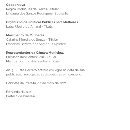
Cooperativa
Regina Rodrigues de Freitas- Titular
Lindaura dos Santos Rodrigues- Suplente
Organismo de Políticas Públicas para Mulheres
Luíza Ribeiro do Amaral - Titular
Movimento de Mulheres
Catarina Moreira de Souza - Titular
Francisca Bezerra dos Santos - Suplente
Representantes da Câmara Municipal
Elenilson dos Santos Cruz- Titular
Marcos Tibúrcio dos Santos – Titular
Art. 3° - Este Decreto entrará em vigor na data de sua
publicação, revogadas as disposições em contrário.
Gabinete da Prefeita, 04 de maio de 2021.
Fernanda Hassem
Prefeita de Brasileia
Este texto não substitui o publicado no Diário Oficial, mas
facilita a pesquisa para localizar a publicação oficial.