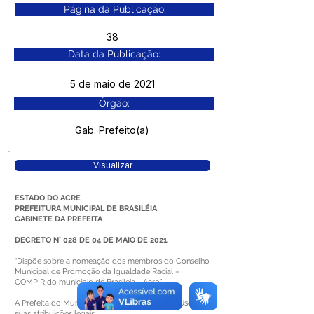
Página da Publicação:
38
Data da Publicação:
5 de maio de 2021
Órgão:
Gab. Prefeito(a)
Visualizar
ESTADO DO ACRE
PREFEITURA MUNICIPAL DE BRASILÉIA
GABINETE DA PREFEITA
DECRETO N° 028 DE 04 DE MAIO DE 2021.
“Dispõe sobre a nomeação dos membros do Conselho
Municipal de Promoção da Igualdade Racial –
COMPIR do município de Brasileia - Acre.”
A Prefeita do Município de Brasiléia – Acre, no Uso de
suas atribuições legais,