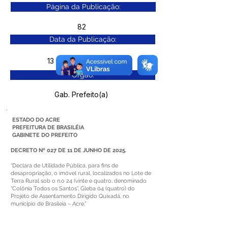
Página da Publicação:
82
Data da Publicação:
13 de junho de 2025
Órgão:
Gab. Prefeito(a)
ESTADO DO ACRE
PREFEITURA DE BRASILÉIA
GABINETE DO PREFEITO
DECRETO Nº 027 DE 11 DE JUNHO DE 2025.
“Declara de Utilidade Pública, para fins de
desapropriação, o imóvel rural, localizados no Lote de
Terra Rural sob o n.o 24 (vinte e quatro, denominado
“Colônia Todos os Santos”, Gleba 04 (quatro) do
Projeto de Assentamento Dirigido Quixadá, no
município de Brasileia – Acre.”