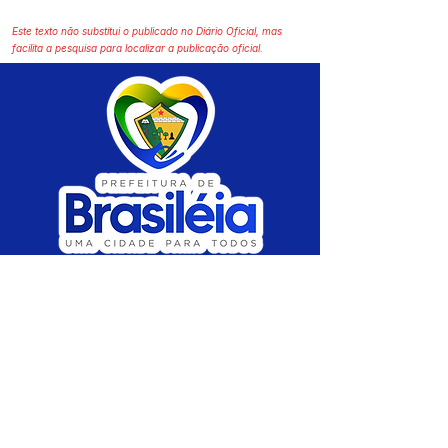
Este texto não substitui o publicado no Diário Oficial, mas
facilita a pesquisa para localizar a publicação oficial.
SERVIÇO DE ATENDIMENTO AO CIDADÃO 
(SIC) E OUVIDORIA
Prefeitura de Brasiléia - Estado do Acre
CNPJ 04.508.933/0001-45
💻Acesso online: 
SIC 
| 
Fale Conosco
 | 
Ouvidoria
 |
Portal de Transparência
 | 
Mapa 