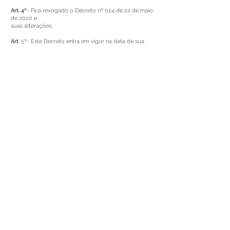
Art. 4º
- Fica revogado o Decreto nº 024 de 22 de maio
de 2020 e
suas alterações;
Art
. 5º- Este Decreto entra em vigor na data de sua
publicação
e produzirá efeitos enquanto perdurar o estado de
emergência
em saúde causado pelo novo Coronavírus – COVID 19
e a vigência
do Pacto;
Gabinete da Prefeita, Brasileia – Acre, 27 de janeiro de
2021.
Fernanda Hassem
Prefeita de Brasileia
Este texto não substitui o publicado no Diário Oficial, mas
facilita a pesquisa para localizar a publicação oficial.