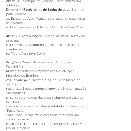
Art. 1º -
O Município de Brasileia – Acre, ratifica sua
adesão ao
Decreto n° 6.206, de 22 de junho de 2020
, instituído
pelo Governo
do Estado do Acre, ficando autorizado a implementar
as diretrizes
e determinações contidos no “Pacto Acre Sem Covid”;
Art. 2º
- A Administração Pública Municipal, além das
diretrizes
e determinações, adotará conceitos e orientações
constantes
no “Pacto Acre Sem Covid”.
Art. 3° –
O Comitê Temporário de Crise para
Supervisão e
Monitoramento dos Impactos da Covid-19 do
Município de Brasiléia
/AC, criado pelo Decreto n° 14, de 17 de Março de
2020, será
responsável pelo acompanhamento e implementação
das medidas
junto as autoridades, devendo inclusive, em caso de
eventual
insatisfação quanto a critérios adotados no âmbito do
“Pacto Acre
Sem Covid”, formalizar divergência, com base em
critério técnico-
científico e dados epidemiológicos, perante ao COE ou
Poder Judiciário.