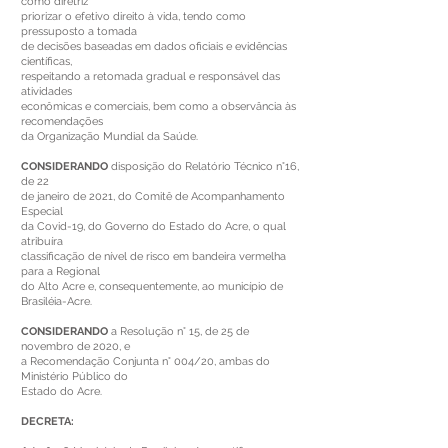
como diretriz
priorizar o efetivo direito à vida, tendo como
pressuposto a tomada
de decisões baseadas em dados oficiais e evidências
científicas,
respeitando a retomada gradual e responsável das
atividades
econômicas e comerciais, bem como a observância às
recomendações
da Organização Mundial da Saúde.
CONSIDERANDO
disposição do Relatório Técnico n°16,
de 22
de janeiro de 2021, do Comitê de Acompanhamento
Especial
da Covid-19, do Governo do Estado do Acre, o qual
atribuíra
classificação de nível de risco em bandeira vermelha
para a Regional
do Alto Acre e, consequentemente, ao município de
Brasiléia-Acre.
CONSIDERANDO
a Resolução n° 15, de 25 de
novembro de 2020, e
a Recomendação Conjunta n° 004/20, ambas do
Ministério Público do
Estado do Acre.
DECRETA: