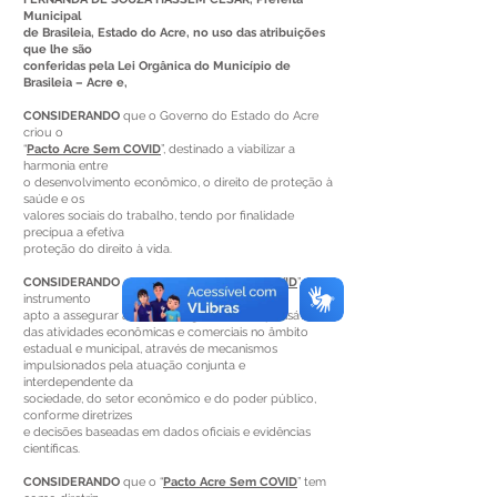
Municipal
de Brasileia, Estado do Acre, no uso das atribuições
que lhe são
conferidas pela Lei Orgânica do Município de
Brasileia – Acre e,
CONSIDERANDO
que o Governo do Estado do Acre
criou o
“
Pacto Acre Sem COVID
”, destinado a viabilizar a
harmonia entre
o desenvolvimento econômico, o direito de proteção à
saúde e os
valores sociais do trabalho, tendo por finalidade
precípua a efetiva
proteção do direito à vida.
CONSIDERANDO
que o “
Pacto Acre Sem COVID
” é um
instrumento
apto a assegurar a retomada gradual e responsável
das atividades econômicas e comerciais no âmbito
estadual e municipal, através de mecanismos
impulsionados pela atuação conjunta e
interdependente da
sociedade, do setor econômico e do poder público,
conforme diretrizes
e decisões baseadas em dados oficiais e evidências
científicas.
CONSIDERANDO
que o “
Pacto Acre Sem COVID
” tem