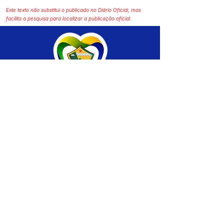
Este texto não substitui o publicado no Diário Oficial, mas
facilita a pesquisa para localizar a publicação oficial.
SERVIÇO DE ATENDIMENTO AO CIDADÃO 
(SIC) E OUVIDORIA
Prefeitura de Brasiléia - Estado do Acre
CNPJ 04.508.933/0001-45
💻Acesso online: 
SIC 
| 
Fale Conosco
 | 
Ouvidoria
 |
Portal de Transparência
 | 
Mapa 
do Site