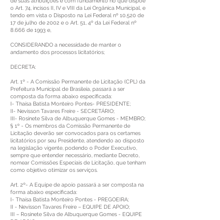
de suas atribuições e com fundamento no que dispõe
o Art. 74, incisos II, IV e VIII da Lei Orgânica Municipal, e
tendo em vista o Disposto na Lei Federal nº 10.520 de
17 de julho de 2002 e o Art. 51, 4º da Lei Federal nº
8.666 de 1993 e,
CONSIDERANDO a necessidade de manter o
andamento dos processos licitatórios;
DECRETA:
Art. 1º - A Comissão Permanente de Licitação (CPL) da
Prefeitura Municipal de Brasileia, passará a ser
composta da forma abaixo especificada:
I- Thaísa Batista Monteiro Pontes- PRESIDENTE;
II- Nevisson Tavares Freire - SECRETÁRIO;
III- Rosinete Silva de Albuquerque Gomes - MEMBRO;
§ 1º - Os membros da Comissão Permanente de
Licitação deverão ser convocados para os certames
licitatórios por seu Presidente, atendendo ao disposto
na legislação vigente, podendo o Poder Executivo,
sempre que entender necessário, mediante Decreto,
nomear Comissões Especiais de Licitação, que tenham
como objetivo otimizar os serviços.
Art. 2º- A Equipe de apoio passará a ser composta na
forma abaixo especificada:
I- Thaísa Batista Monteiro Pontes - PREGOEIRA;
II - Nevisson Tavares Freire – EQUIPE DE APOIO;
III – Rosinete Silva de Albuquerque Gomes - EQUIPE