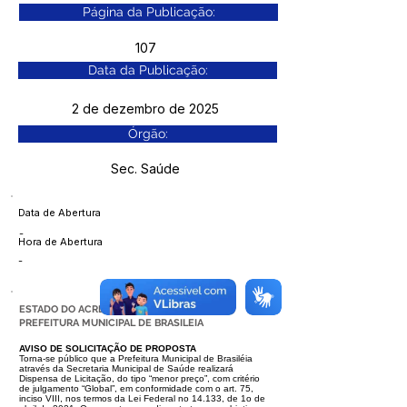
Página da Publicação:
107
Data da Publicação:
2 de dezembro de 2025
Órgão:
Sec. Saúde
Data de Abertura
-
Hora de Abertura
-
ESTADO DO ACRE
PREFEITURA MUNICIPAL DE BRASILEIA
AVISO DE SOLICITAÇÃO DE PROPOSTA
Torna-se público que a Prefeitura Municipal de Brasiléia
através da Secretaria
Municipal de Saúde realizará
Dispensa de Licitação, do tipo “menor preço”,
com critério
de julgamento “Global”, em conformidade com o art. 75,
inciso
VIII, nos termos da Lei Federal no 14.133, de 1o de