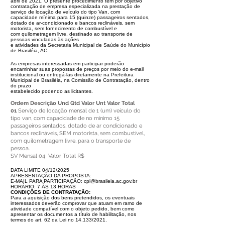
abril de 2021. O pre
sente procedimento tem por objetivo
contratação de empresa especializada
na prestação de
serviço de locação de veículo do tipo Van, com
capacidade
mínima para 15 (quinze) passageiros sentados,
dotado de ar-condicionado e
bancos reclináveis, sem
motorista, sem fornecimento de combustível e
com
quilometragem livre, destinado ao transporte de
pessoas vinculadas às ações
e atividades da Secretaria Municipal de Saúde do Município
de Brasiléia, AC.
As empresas interessadas em participar poderão
encaminhar suas propostas
de preços por meio do e-mail
institucional ou entregá-las diretamente na Pre
feitura
Municipal de Brasiléia, na Comissão de Contratação, dentro
do prazo
estabelecido podendo as licitantes.
Ordem Descrição Und Qtd Valor Unt Valor Total
01
Serviço de locação mensal de 1 (um) veículo do
tipo van, com capacidade de no mínimo 15
passageiros sentados, dotado de ar condicionado e
bancos reclináveis, SEM motorista, sem combustível,
com quilometragem livre, para o transporte de
pessoa.
SV Mensal 04
Valor Total R$
DATA LIMITE 04/12/2025
APRESENTAÇÃO DA PROPOSTA:
E-MAIL PARA PARTICIPAÇÃO:
cpl@brasileia.ac.gov.br
HORÁRIO: 7 ÀS 13 HORAS
CONDIÇÕES DE CONTRATAÇÃO:
Para a aquisição dos bens pretendidos, os eventuais
interessados deverão
comprovar que atuam em ramo de
atividade compatível com o objeto pedido,
bem como
apresentar os documentos a título de habilitação, nos
termos do
art. 62 da Lei no 14.133/2021.