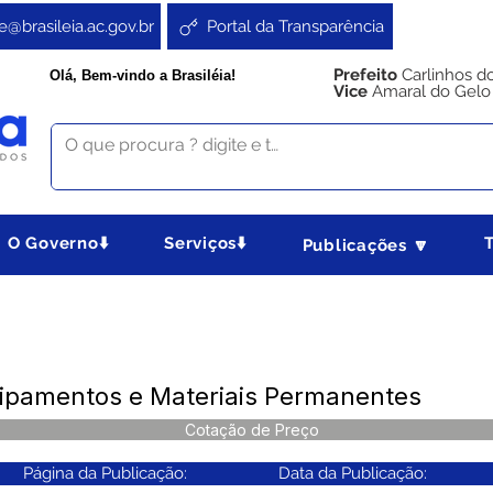
e@brasileia.ac.gov.br
Portal da Transparência
Prefeito
Carlinhos d
Olá, Bem-vindo a Brasiléia!
Vice
Amaral do Gelo
O Governo⬇️
Serviços⬇️
Publicações 🔽
uipamentos e Materiais Permanentes
Cotação de Preço
Página da Publicação:
Data da Publicação: