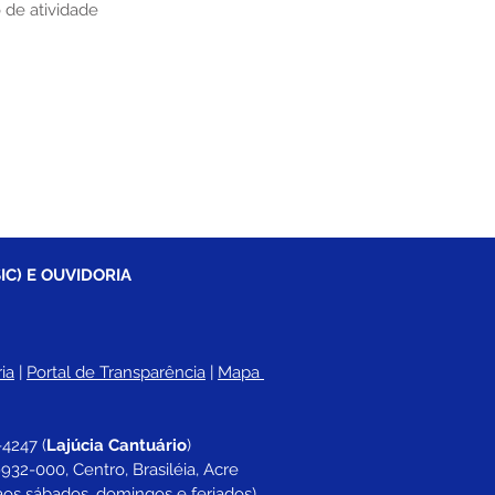
 de atividade
IC) E OUVIDORIA
ia
 |
Portal de Transparência
 | 
Mapa 
-4247 
(
Lajúcia Cantuário
)
932-000, Centro, Brasiléia, Acre
aos sábados, domingos e feriados)