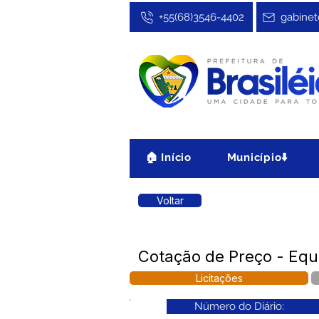
+55(68)3546-4402
gabinet
🏠 Início
Município⬇️
Voltar
Cotação de Preço - Eq
Licitações
Número do Diário: