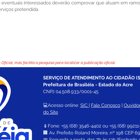
 os eventuais interessados deverão comprovar que atuam em ramo
rviços pretendida.
 Oficial, mas facilita a pesquisa para localizar a publicação oficial.
SERVIÇO DE ATENDIMENTO AO CIDADÃO (S
Prefeitura de Brasiléia - Estado do Acre
CNPJ 04.508.933/0001-45
💻Acesso online: 
SIC 
| 
Fale Conosco
 | 
Ouvidor
do Site
📱Fone: +55 (68) 
3546-4402 ou +55 (68) 99211
🏢 
Av. Prefeito Roland Moreira, nº 198 CEP 69
📅 Segunda a sexta, das 7h às 13h (Fechado 