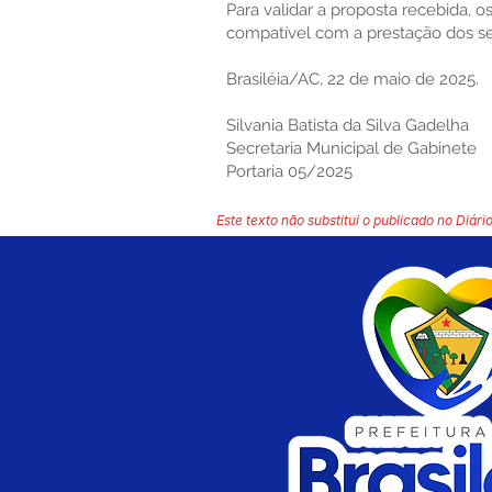
Para validar a proposta recebida,
compatível com a prestação dos se
Brasiléia/AC, 22 de maio de 2025.
Silvania Batista da Silva Gadelha
Secretaria Municipal de Gabinete
Portaria 05/2025
Este texto não substitui o publicado no Diário