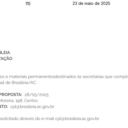
23 de maio de 2025
115
ILEIA
TAÇÃO
s e materiais permanentesdestinados às secretarias que compõ
pal de Brasiléia/AC.
 PROPOSTA:
28/05/2025
oreira, 198, Centro
NTO:
cpl@brasileia.ac.gov.br
solicitado através do e-mail
cpl@brasileia.ac.gov.br