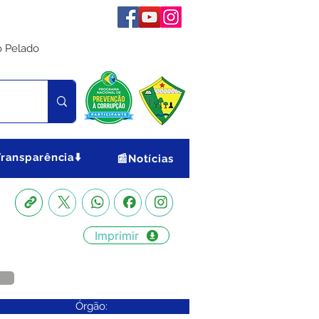
o Pelado
Transparência⬇️
📰Notícias
Imprimir
Órgão: