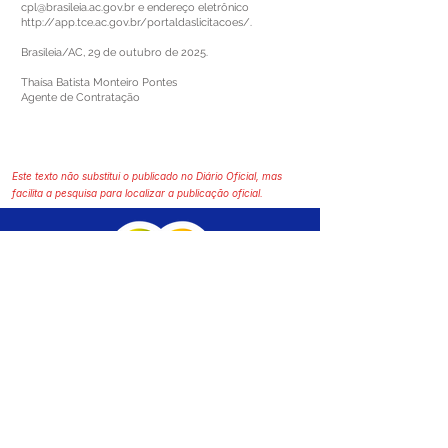
cpl@brasileia.ac.gov.br
e endereço eletrônico
http://app.tce.ac.gov.br/portaldaslicitacoes/.
Brasileia/AC, 29 de outubro de 2025.
Thaísa Batista Monteiro Pontes
Agente de Contratação
Este texto não substitui o publicado no Diário Oficial, mas
facilita a pesquisa para localizar a publicação oficial.
SERVIÇO DE ATENDIMENTO AO CIDADÃO 