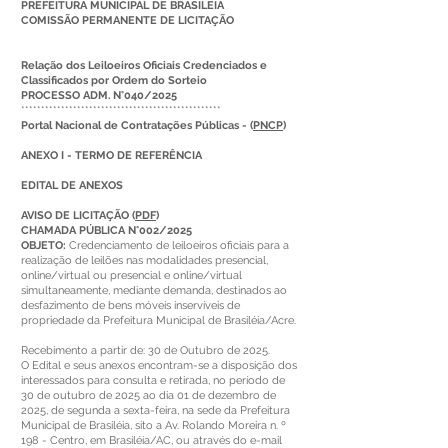
PREFEITURA MUNICIPAL DE BRASILEIA
COMISSÃO PERMANENTE DE LICITAÇÃO
Relação dos Leiloeiros Oficiais Credenciados e
Classificados por Ordem do Sorteio
PROCESSO ADM. N°040/2025
**************************************************
Portal Nacional de Contratações Públicas - (
PNCP
)
ANEXO I - TERMO DE REFERÊNCIA
EDITAL DE ANEXOS
AVISO DE LICITAÇÃO
(
PDF
)
CHAMADA PÚBLICA N°002/2025
OBJETO:
Credenciamento de leiloeiros oficiais para a
realização de leilões nas modalidades presencial,
online/virtual ou presencial e online/virtual
simultaneamente, mediante demanda, destinados ao
desfazimento de bens móveis inservíveis de
propriedade da Prefeitura Municipal de Brasiléia/Acre.
Recebimento a partir de: 30 de Outubro de 2025.
O Edital e seus anexos encontram-se a disposição dos
interessados para consulta e retirada, no período de
30 de outubro de 2025 ao dia 01 de dezembro de
2025, de segunda a sexta-feira, na sede da Prefeitura
Municipal de Brasiléia, sito a Av. Rolando Moreira n. º
198 - Centro, em Brasiléia/AC, ou através do e-mail