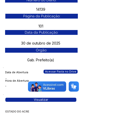
Número do Diário:
14139
Página da Publicação:
101
Data da Publicação:
30 de outubro de 2025
Órgão:
Gab. Prefeito(a)
Acessar Pasta no Drive
Data de Abertura
-
Hora de Abertura
-
Visualizar
ESTADO DO ACRE