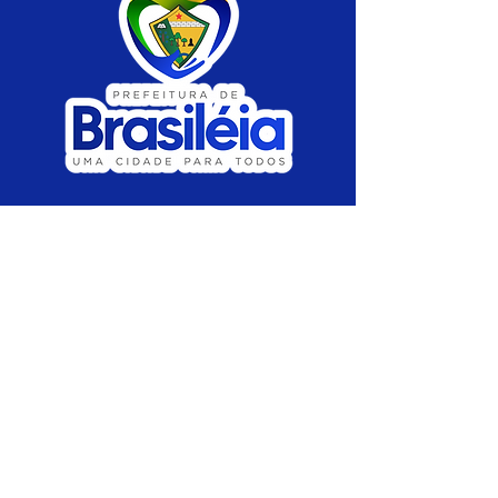
SERVIÇO DE ATENDIMENTO AO CIDADÃO 
(SIC) E OUVIDORIA
Prefeitura de Brasiléia - Estado do Acre
CNPJ 04.508.933/0001-45
💻Acesso online: 
SIC 
| 
Fale Conosco
 | 
Ouvidoria
 |
Portal de Transparência
 | 
Mapa 
do Site
📱Fone: +55 (68) 
3546-4402 ou +55 (68) 
99211-4247 
(
Lajúcia Cantuário
)
🏢 
Av. Prefeito Roland Moreira, nº 198 CEP 