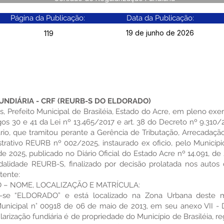
Página da Publicação:
Data da Publicação:
19 de junho de 2026
119
NDIÁRIA - CRF (REURB-S DO ELDORADO)
, Prefeito Municipal de Brasiléia, Estado do Acre, em pleno exe
gos 30 e 41 da Lei nº 13.465/2017 e art. 38 do Decreto nº 9.310
iário, que tramitou perante a Gerência de Tributação, Arrecadaçã
rativo REURB nº 002/2025, instaurado ex oficio, pelo Municípi
de 2025, publicado no Diário Oficial do Estado Acre nº 14.091, d
odalidade REURB-S, finalizado por decisão prolatada nos autos 
tente:
 – NOME, LOCALIZAÇÃO E MATRÍCULA:
-se “ELDORADO” e está localizado na Zona Urbana deste mu
unicipal n° 00918 de 06 de maio de 2013, em seu anexo VII - D
larização fundiária é de propriedade do Município de Brasiléia, re