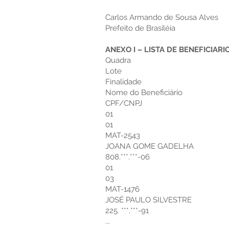
Carlos Armando de Sousa Alves
Prefeito de Brasiléia
ANEXO I – LISTA DE BENEFICIARI
Quadra
Lote
Finalidade
Nome do Beneficiário
CPF/CNPJ
01
01
MAT-2543
JOANA GOME GADELHA
808.***.***-06
01
03
MAT-1476
JOSÉ PAULO SILVESTRE
225. ***.***-91
...