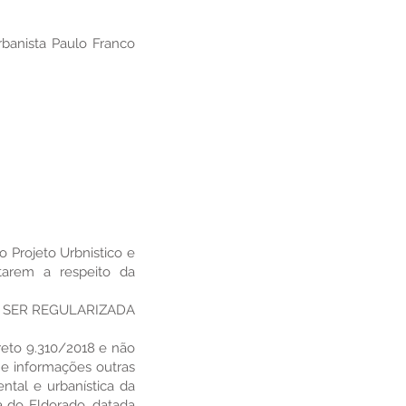
rbanista Paulo Franco
o Projeto Urbnistico e
tarem a respeito da
A SER REGULARIZADA
creto 9.310/2018 e não
 e informações outras
tal e urbanística da
a do Eldorado, datada