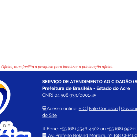
 Oficial, mas facilita a pesquisa para localizar a publicação oficial.
SERVIÇO DE ATENDIMENTO AO CIDADÃO (S
Prefeitura de Brasiléia - Estado do Acre
CNPJ 04.508.933/0001-45
💻Acesso online: 
SIC 
| 
Fale Conosco
 | 
Ouvidor
do Site
📱Fone: +55 (68) 
3546-4402 ou +55 (68) 99211
🏢 
Av. Prefeito Roland Moreira, nº 198 CEP 69