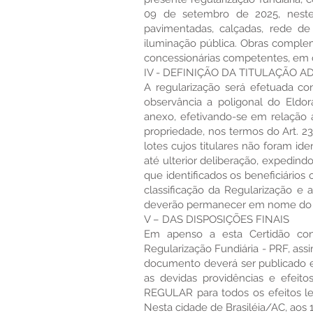
09 de setembro de 2025, neste 
pavimentadas, calçadas, rede de 
iluminação pública. Obras comple
concessionárias competentes, em c
IV - DEFINIÇÃO DA TITULAÇÃO A
A regularização será efetuada co
observância a poligonal do Eldo
anexo, efetivando-se em relação ao
propriedade, nos termos do Art. 23 d
lotes cujos titulares não foram 
até ulterior deliberação, expedind
que identificados os beneficiários
classificação da Regularização e a
deverão permanecer em nome do 
V – DAS DISPOSIÇÕES FINAIS
Em apenso a esta Certidão con
Regularização Fundiária - PRF, assi
documento deverá ser publicado e
as devidas providências e efeito
REGULAR para todos os efeitos lega
Nesta cidade de Brasiléia/AC, aos 