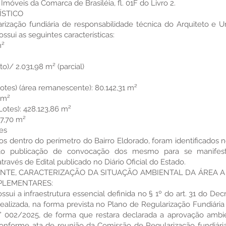
Imóveis da Comarca de Brasiléia, fl. 01F do Livro 2.
ÍSTICO
arização fundiária de responsabilidade técnica do Arquiteto e U
ssui as seguintes características:
m²
to)/ 2.031,98 m² (parcial)
Lotes) (área remanescente): 80.142,31 m²
 m²
Lotes): 428.123,86 m²
27,70 m²
tes
los dentro do perímetro do Bairro Eldorado, foram identificados n
eito publicação de convocação dos mesmo para se manifes
través de Edital publicado no Diário Oficial do Estado.
TENTE, CARACTERIZAÇÃO DA SITUAÇÃO AMBIENTAL DA ÁREA 
PLEMENTARES:
ssui a infraestrutura essencial definida no § 1º do art. 31 do De
alizada, na forma prevista no Plano de Regularização Fundiária
002/2025, de forma que restara declarada a aprovação ambien
 conforme ata de reunião da Comissão de Regularização fundiári