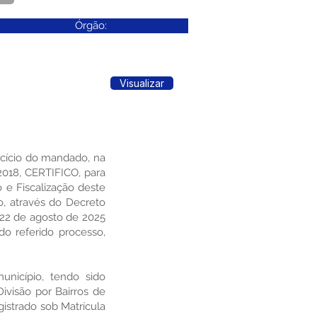
Órgão:
Visualizar
rcício do mandado, na
/2018, CERTIFICO, para
o e Fiscalização deste
o, através do Decreto
e 22 de agosto de 2025
do referido processo,
nicípio, tendo sido
ivisão por Bairros de
gistrado sob Matrícula