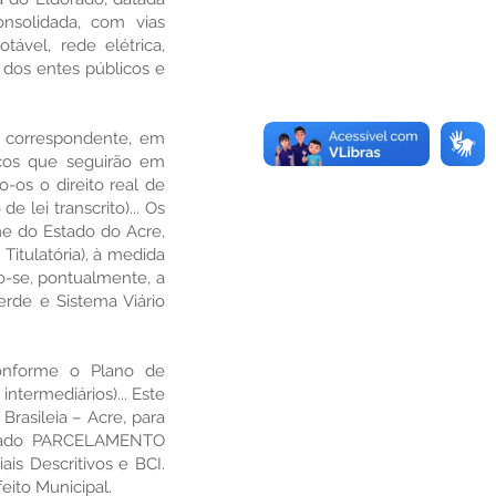
onsolidada, com vias
ável, rede elétrica,
 dos entes públicos e
o correspondente, em
icos que seguirão em
o-os o direito real de
e lei transcrito)... Os
me do Estado do Acre,
Titulatória), à medida
do-se, pontualmente, a
erde e Sistema Viário
conforme o Plano de
ntermediários)... Este
rasileia – Acre, para
iderado PARCELAMENTO
is Descritivos e BCI.
eito Municipal.