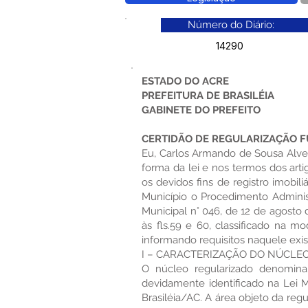
Número do Diário:
14290
ESTADO DO ACRE
PREFEITURA DE BRASILÉIA
GABINETE DO PREFEITO
CERTIDÃO DE REGULARIZAÇÃO FU
Eu, Carlos Armando de Sousa Alves
forma da lei e nos termos dos arti
os devidos fins de registro imobil
Município o Procedimento Administ
Municipal n° 046, de 12 de agosto 
às fls.59 e 60, classificado na m
informando requisitos naquele exis
I – CARACTERIZAÇÃO DO NÚCLEO
O núcleo regularizado denomina
devidamente identificado na Lei M
Brasiléia/AC. A área objeto da regu