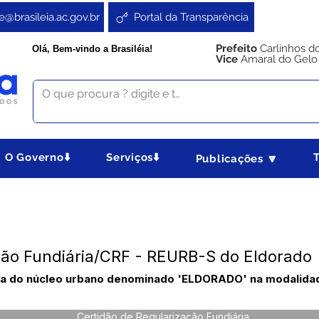
e@brasileia.ac.gov.br
Portal da Transparência
Prefeito
Carlinhos d
Olá, Bem-vindo a Brasiléia!
Vice
Amaral do Gelo
O Governo⬇️
Serviços⬇️
Publicações 🔽
ção Fundiária/CRF - REURB-S do Eldorado
ária do núcleo urbano denominado 'ELDORADO' na modalida
Certidão de Regularização Fundiária