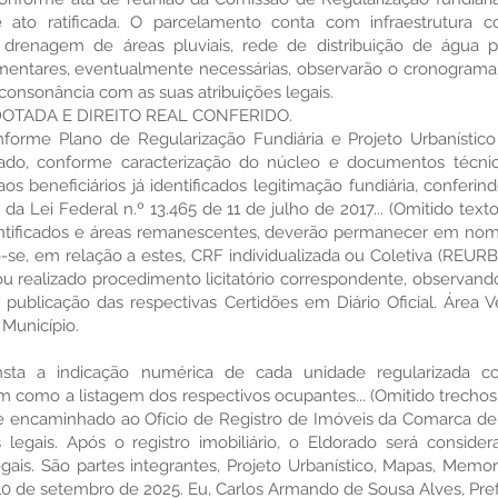
ato ratificada. O parcelamento conta com infraestrutura c
drenagem de áreas pluviais, rede de distribuição de água pot
mentares, eventualmente necessárias, observarão o cronograma
onsonância com as suas atribuições legais.
DOTADA E DIREITO REAL CONFERIDO.
nforme Plano de Regularização Fundiária e Projeto Urbanístic
rado, conforme caracterização do núcleo e documentos técn
s beneficiários já identificados legitimação fundiária, conferind
a Lei Federal n.º 13.465 de 11 de julho de 2017... (Omitido texto d
identificados e áreas remanescentes, deverão permanecer em no
o-se, em relação a estes, CRF individualizada ou Coletiva (REURB 
 ou realizado procedimento licitatório correspondente, observan
 publicação das respectivas Certidões em Diário Oficial. Área V
Município.
sta a indicação numérica de cada unidade regularizada 
m como a listagem dos respectivos ocupantes... (Omitido trechos i
 encaminhado ao Ofício de Registro de Imóveis da Comarca de B
s legais. Após o registro imobiliário, o Eldorado será cons
is. São partes integrantes, Projeto Urbanístico, Mapas, Memoria
10 de setembro de 2025. Eu, Carlos Armando de Sousa Alves, Pref