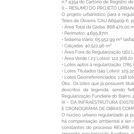
n.º 4354 do Cartório de Registro de 
II – RESUMO DO PROJETO URBAN
O projeto urbanístico para a regul
Teles de Oliveira, CAU A69409-6, po
• Área Total da Gleba: 868.470,00 
• Perímetro: 4.695,87m
• Sistema Viário: 65.952,99 m² (asfal
• Calçadas: 40.522,96 m²
• Área Fora da Regularização (162 
• Área Verde ( 23 Lotes): 122.368,20
• Lotes aptos à regularização: (785 
• Lotes Titulados (149 Lotes): 129.3
• Lotes Georreferenciados: 1.118 lo
Obs.: Os lotes que já possuem títu
descritos da legenda, sendo f
Regularização Fundiária do Bairro, a
III – DA INFRAESTRUTURA EXIS
E CRONOGRAMA DE OBRAS COM
O núcleo urbano regularizado já po
há compensação ambiental a ser re
constantes do processo REURB n° 
presente regularização fundiária,