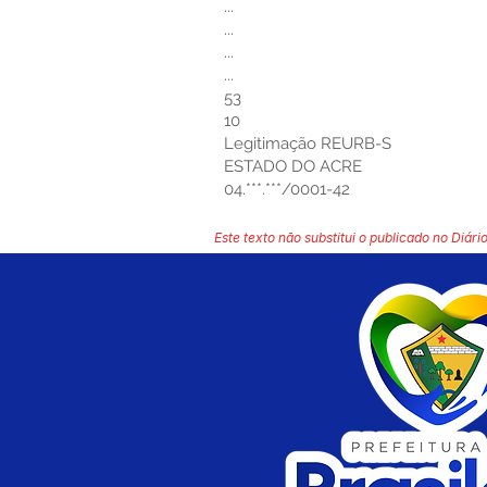
...
...
...
...
53
10
Legitimação REURB-S
ESTADO DO ACRE
04.***.***/0001-42
Este texto não substitui o publicado no Diário