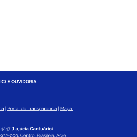
IC) E OUVIDORIA
ia
 |
Portal de Transparência
 | 
Mapa 
-4247 
(
Lajúcia Cantuário
)
932-000, Centro, Brasiléia, Acre