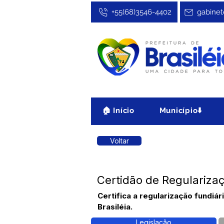
+55(68)3546-4402
gabinet
🏠 Início
Município⬇️
Voltar
Certidão de Regulariza
Certifica a regularização fundi
Brasiléia.
Legislação