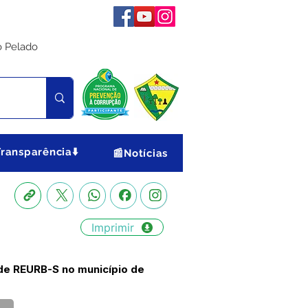
o Pelado
Transparência⬇️
📰Notícias
Imprimir
de REURB-S no município de