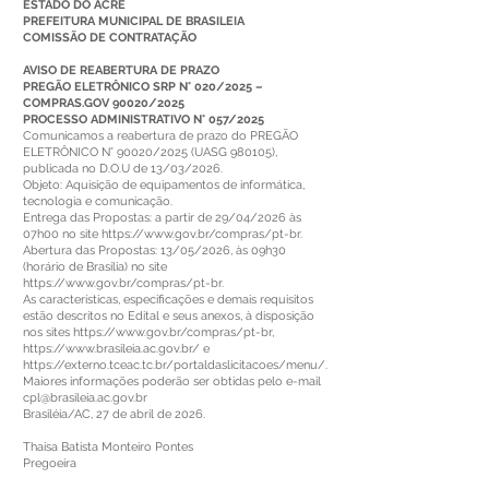
ESTADO DO ACRE
PREFEITURA MUNICIPAL DE BRASILEIA
COMISSÃO DE CONTRATAÇÃO
AVISO DE REABERTURA DE PRAZO
PREGÃO ELETRÔNICO SRP N° 020/2025 –
COMPRAS.GOV 90020/2025
PROCESSO ADMINISTRATIVO N° 057/2025
Comunicamos a reabertura de prazo do PREGÃO
ELETRÔNICO N° 90020/2025 (UASG 980105),
publicada no D.O.U de 13/03/2026.
Objeto: Aquisição de equipamentos de informática,
tecnologia e comunicação.
Entrega das Propostas: a partir de 29/04/2026 às
07h00 no site https://www.gov.br/compras/pt-br.
Abertura das Propostas: 13/05/2026, às 09h30
(horário de Brasília) no site
https://www.gov.br/compras/pt-br.
As características, especificações e demais requisitos
estão descritos no Edital e seus anexos, à disposição
nos sites https://www.gov.br/compras/pt-br,
https://www.brasileia.ac.gov.br/ e
https://externo.tceac.tc.br/portaldaslicitacoes/menu/.
Maiores informações poderão ser obtidas pelo e-mail
cpl@brasileia.ac.gov.br
Brasiléia/AC, 27 de abril de 2026.
Thaísa Batista Monteiro Pontes
Pregoeira