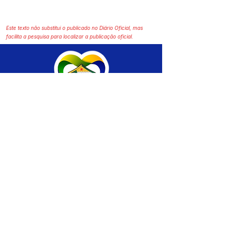
Este texto não substitui o publicado no Diário Oficial, mas
facilita a pesquisa para localizar a publicação oficial.
SERVIÇO DE ATENDIMENTO AO CIDADÃO 
(SIC) E OUVIDORIA
Prefeitura de Brasiléia - Estado do Acre
CNPJ 04.508.933/0001-45
💻Acesso online: 
SIC 
| 
Fale Conosco
 | 