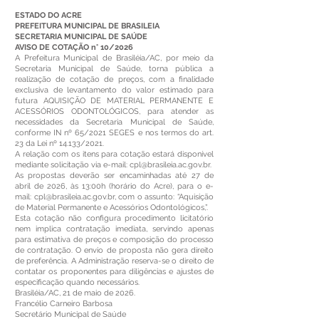
ESTADO DO ACRE
PREFEITURA MUNICIPAL DE BRASILEIA
SECRETARIA MUNICIPAL DE SAÚDE
AVISO DE COTAÇÃO n° 10/2026
A Prefeitura Municipal de Brasiléia/AC, por meio da
Secretaria Municipal de Saúde, torna pública a
realização de cotação de preços, com a finalidade
exclusiva de levantamento do valor estimado para
futura AQUISIÇÃO DE MATERIAL PERMANENTE E
ACESSÓRIOS ODONTOLÓGICOS, para atender as
necessidades da Secretaria Municipal de Saúde,
conforme IN nº 65/2021 SEGES e nos termos do art.
23 da Lei nº 14.133/2021.
A relação com os itens para cotação estará disponível
mediante solicitação via e-mail:
cpl@brasileia.ac.gov.br
.
As propostas deverão ser encaminhadas até 27 de
abril de 2026, às 13:00h (horário do Acre), para o e-
mail:
cpl@brasileia.ac.gov.br
, com o assunto: “Aquisição
de Material Permanente e Acessórios Odontológicos,”.
Esta cotação não configura procedimento licitatório
nem implica contratação imediata, servindo apenas
para estimativa de preços e composição do processo
de contratação. O envio de proposta não gera direito
de preferência. A Administração reserva-se o direito de
contatar os proponentes para diligências e ajustes de
especificação quando necessários.
Brasiléia/AC, 21 de maio de 2026.
Francélio Carneiro Barbosa
Secretário Municipal de Saúde