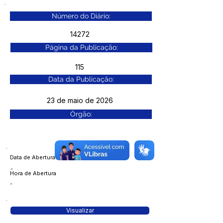
Número do Diário:
14272
Página da Publicação:
115
Data da Publicação:
23 de maio de 2026
Órgão:
Data de Abertura
-
Hora de Abertura
-
Visualizar