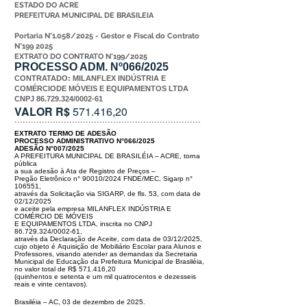
ESTADO DO ACRE
PREFEITURA MUNICIPAL DE BRASILEIA
Portaria N°1.058/2025 - Gestor e Fiscal do Contrato
N°199 2025
EXTRATO DO CONTRATO N°199/2025
PROCESSO ADM. Nº066/2025
CONTRATADO
:
MILANFLEX INDÚSTRIA E
COMÉRCIODE MÓVEIS E EQUIPAMENTOS LTDA
CNPJ
86.729.324/0002-61
VALOR R$
571.416,20
********************************************************************
EXTRATO TERMO DE ADESÃO
PROCESSO ADMINISTRATIVO N°066/2025
ADESÃO N°007/2025
A PREFEITURA MUNICIPAL DE BRASILÉIA – ACRE, torna
pública
a sua ade
são à Ata de Registro de Preços –
Pregão Eletrônico n° 90010/2024 FNDE/
MEC, Sigarp n°
106551,
através da Solicitação via SIGARP, de fls. 53, com data
de
02/12/2025
e aceite pela empresa MILANFLEX INDÚSTRIA E
COMÉRCIO
DE MÓVEIS
E EQUIPAMENTOS LTDA, inscrita no CNPJ
86.729.324
/0002-
61,
através da Declaração de Aceite, com data de 03/12/2025,
cujo objeto é
Aquisição de Mobiliário Escolar para Alunos e
Professores, visando atender
as demandas da Secretaria
Municipal de Educação da Prefeitura Municipal
de Brasiléia,
no valor total de R$ 571.416,20
(quinhentos e setenta e um mil
quatrocentos e dezesseis
reais e vinte centavos).
Brasiléia – AC, 03 de dezembro de 2025.