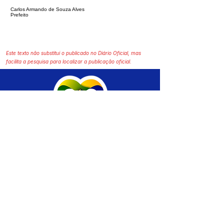
Carlos Armando de Souza Alves
Prefeito
Este texto não substitui o publicado no Diário Oficial, mas
facilita a pesquisa para localizar a publicação oficial.
SERVIÇO DE ATENDIMENTO AO CIDADÃO 
(SIC) E OUVIDORIA
Prefeitura de Brasiléia - Estado do Acre
CNPJ 04.508.933/0001-45