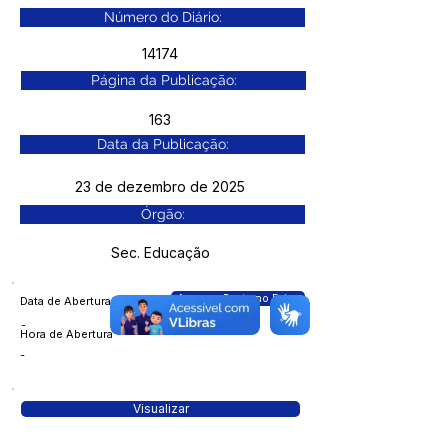
Número do Diário:
14174
Página da Publicação:
163
Data da Publicação:
23 de dezembro de 2025
Órgão:
Sec. Educação
Acessar Pasta no Drive
Data de Abertura
-
Hora de Abertura
-
Visualizar