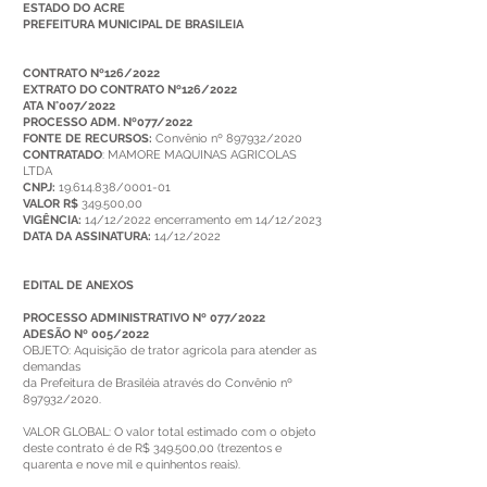
ESTADO DO ACRE
PREFEITURA MUNICIPAL DE BRASILEIA
CONTRATO Nº126/2022
EXTRATO DO CONTRATO Nº126/2022
ATA N°007/2022
PROCESSO ADM. Nº077/2022
FONTE DE RECURSOS:
Convênio nº 897932/2020
CONTRATADO
: MAMORE MAQUINAS AGRICOLAS
LTDA
CNPJ:
19.614.838/0001-01
VALOR R$
349.500,00
VIGÊNCIA:
14/12/2022 encerramento em 14/12/2023
DATA DA ASSINATURA:
14/12/2022
EDITAL DE ANEXOS
PROCESSO ADMINISTRATIVO Nº 077/2022
ADESÃO Nº 005/2022
OBJETO: Aquisição de trator agrícola para atender as
demandas
da Prefeitura de Brasiléia através do Convênio nº
897932/2020.
VALOR GLOBAL: O valor total estimado com o objeto
deste contrato é de R$ 349.500,00 (trezentos e
quarenta e nove mil e quinhentos reais).