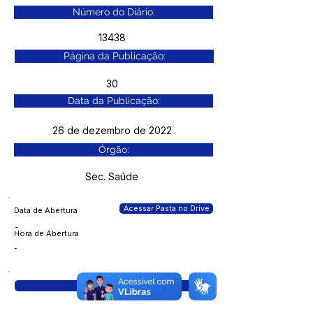
Número do Diário:
13438
Página da Publicação:
30
Data da Publicação:
26 de dezembro de 2022
Órgão:
Sec. Saúde
Acessar Pasta no Drive
Data de Abertura
-
Hora de Abertura
-
Visualizar