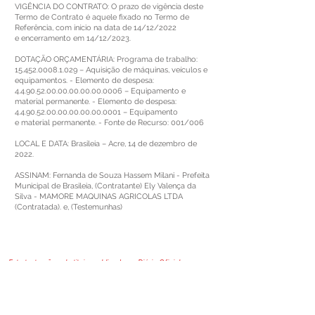
VIGÊNCIA DO CONTRATO: O prazo de vigência deste
Termo de Contrato é aquele fixado no Termo de
Referência, com início na data de 14/12/2022
e encerramento em 14/12/2023.
DOTAÇÃO ORÇAMENTÁRIA: Programa de trabalho:
15.452.0008.1.029
– Aquisição de máquinas, veículos e
equipamentos. - Elemento de despesa:
4.4.90.52.00.00.00.00.00
.0006 – Equipamento e
material permanente. - Elemento de despesa:
4.4.90.52.00.00.00.00.00
.0001 – Equipamento
e material permanente. - Fonte de Recurso: 001/006
LOCAL E DATA: Brasileia – Acre, 14 de dezembro de
2022.
ASSINAM: Fernanda de Souza Hassem Milani - Prefeita
Municipal de Brasileia, (Contratante) Ely Valença da
Silva - MAMORE MAQUINAS AGRICOLAS LTDA
(Contratada). e, (Testemunhas)
Este texto não substitui o publicado no Diário Oficial, mas
facilita a pesquisa para localizar a publicação oficial.