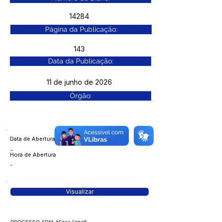
14284
Página da Publicação:
143
Data da Publicação:
11 de junho de 2026
Órgão:
Data de Abertura
-
Hora de Abertura
-
Visualizar