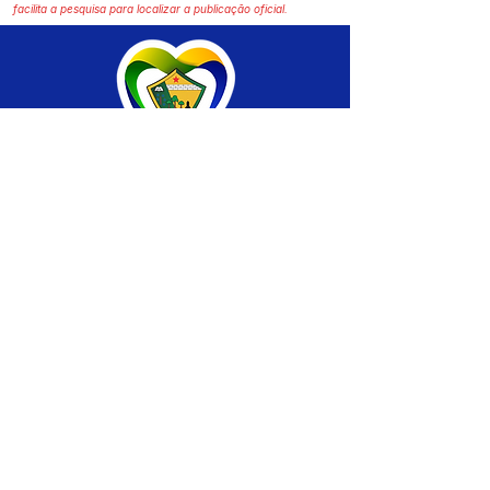
facilita a pesquisa para localizar a publicação oficial.
SERVIÇO DE ATENDIMENTO AO CIDADÃO 
(SIC) E OUVIDORIA
Prefeitura de Brasiléia - Estado do Acre
CNPJ 04.508.933/0001-45
💻Acesso online: 
SIC 
| 
Fale Conosco
 | 
Ouvidoria
 |
Portal de Transparência
 | 
Mapa 
do Site