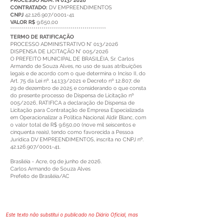
PROCESSO ADM. N°013/2026
CONTRATADO:
DV EMPREENDIMENTOS
CNPJ
42.126.907
/0001-41
VALOR R$
9.650,00
*************************************************
TERMO DE RATIFICAÇÃO
PROCESSO ADMINISTRATIVO N° 013/2026
DISPENSA DE LICITAÇÃO N° 005/2026
O PREFEITO MUNICIPAL DE BRASILÉIA, Sr. Carlos
Armando de Souza Alves, no uso de suas atribuições
legais e de acordo com o que determina o Inciso II, do
Art. 75 da Lei nº. 14.133/2021 e Decreto nº 12.807, de
29 de dezembro de 2025 e considerando o que consta
do presente processo de Dispensa de Licitação nº
005/2026, RATIFICA a declaração de Dispensa de
Licitação para Contratação de Empresa Especializada
em Operacionalizar a Política Nacional Aldir Blanc, com
o valor total de R$ 9.650,00 (nove mil seiscentos e
cinquenta reais), tendo como favorecida a Pessoa
Jurídica DV EMPREENDIMENTOS, inscrita no CNPJ nº.
42.126.907/0001-41.
Brasiléia - Acre, 09 de junho de 2026.
Carlos Armando de Souza Alves
Prefeito de Brasiléia/AC
Este texto não substitui o publicado no Diário Oficial, mas