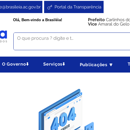
e@brasileia.ac.gov.br
Portal da Transparência
Prefeito
Carlinhos d
Olá, Bem-vindo a Brasiléia!
Vice
Amaral do Gelo
O Governo⬇️
Serviços⬇️
Publicações 🔽