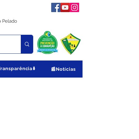
o Pelado
Transparência⬇️
📰Notícias