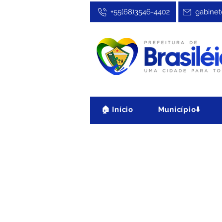
+55(68)3546-4402
gabinet
🏠 Início
Município⬇️