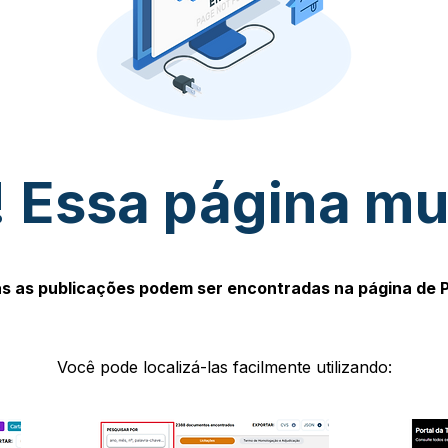
 Essa página m
s as publicações podem ser encontradas na página de 
Você pode localizá-las facilmente utilizando: