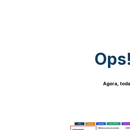
Ops!
Agora, toda