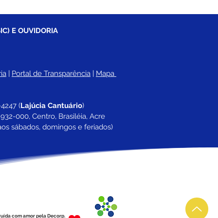
IC) E OUVIDORIA
ia
 |
Portal de Transparência
 | 
Mapa 
-4247 
(
Lajúcia Cantuário
)
932-000, Centro, Brasiléia, Acre
aos sábados, domingos e feriados)
ruída com amor pela Decorp.