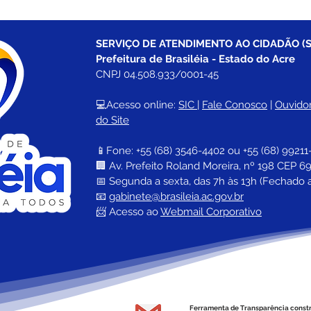
SERVIÇO DE ATENDIMENTO AO CIDADÃO (S
Prefeitura de Brasiléia - Estado do Acre
CNPJ 04.508.933/0001-45
💻Acesso online: 
SIC 
| 
Fale Conosco
 | 
Ouvidor
do Site
📱Fone: +55 (68) 
3546-4402 ou +55 (68) 99211
🏢 
Av. Prefeito Roland Moreira, nº 198 CEP 69
📅 Segunda a sexta, das 7h às 13h (Fechado 
📧 
gabinete@brasileia.ac.gov.br
📨 Acesso ao 
Webmail Corporativo
Ferramenta de Transparência const