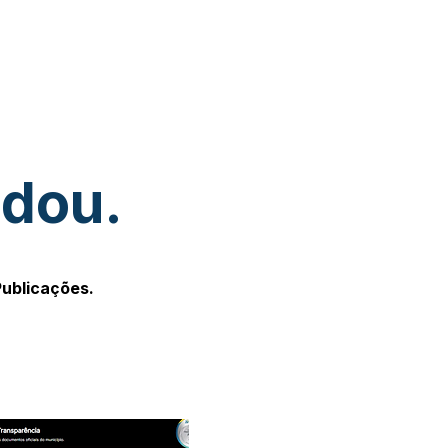
udou.
Publicações.