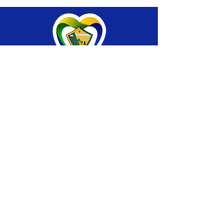
SERVIÇO DE ATENDIMENTO AO CIDADÃO 
(SIC) E OUVIDORIA
Prefeitura de Brasiléia - Estado do Acre
CNPJ 04.508.933/0001-45
💻Acesso online: 
SIC 
| 
Fale Conosco
 | 
Ouvidoria
 |
Portal de Transparência
 | 
Mapa 
do Site
📱Fone: +55 (68) 
3546-4402 ou +55 (68) 