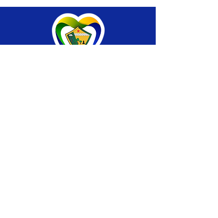
SERVIÇO DE ATENDIMENTO AO CIDADÃO 
(SIC) E OUVIDORIA
Prefeitura de Brasiléia - Estado do Acre
CNPJ 04.508.933/0001-45
💻Acesso online: 
SIC 
| 
Fale Conosco
 | 
Ouvidoria
 |
Portal de Transparência
 | 
Mapa 
do Site
📱Fone: +55 (68) 
3546-4402 ou +55 (68) 