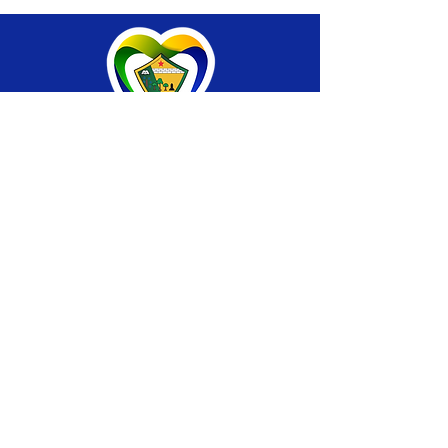
SERVIÇO DE ATENDIMENTO AO CIDADÃO 
(SIC) E OUVIDORIA
Prefeitura de Brasiléia - Estado do Acre
CNPJ 04.508.933/0001-45
💻Acesso online: 
SIC 
| 
Fale Conosco
 | 
Ouvidoria
 |
Portal de Transparência
 | 
Mapa 
do Site
📱Fone: +55 (68) 
3546-4402 ou +55 (68) 