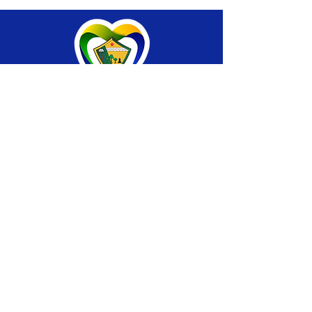
SERVIÇO DE ATENDIMENTO AO CIDADÃO 
(SIC) E OUVIDORIA
Prefeitura de Brasiléia - Estado do Acre
CNPJ 04.508.933/0001-45
💻Acesso online: 
SIC 
| 
Fale Conosco
 | 
Ouvidoria
 |
Portal de Transparência
 | 
Mapa 
do Site
📱Fone: +55 (68) 
3546-4402 ou +55 (68) 