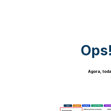
Ops!
Agora, toda