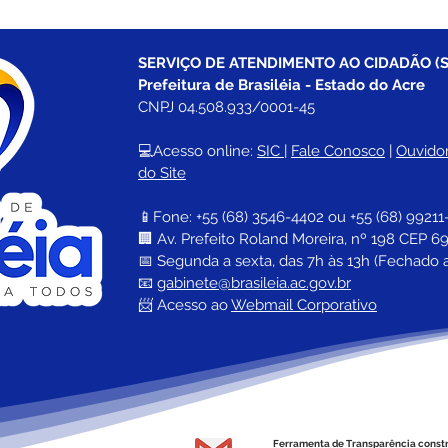
SERVIÇO DE ATENDIMENTO AO CIDADÃO (S
Prefeitura de Brasiléia - Estado do Acre
CNPJ 04.508.933/0001-45
💻Acesso online: 
SIC 
| 
Fale Conosco
 | 
Ouvidor
do Site
📱Fone: +55 (68) 
3546-4402 ou +55 (68) 99211
🏢 
Av. Prefeito Roland Moreira, nº 198 CEP 69
📅 Segunda a sexta, das 7h às 13h (Fechado 
📧 
gabinete@brasileia.ac.gov.br
📨 Acesso ao 
Webmail Corporativo
Ferramenta de Transparência const