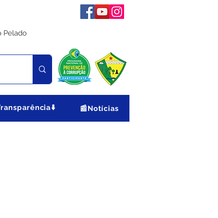
o Pelado
Transparência⬇️
📰Notícias