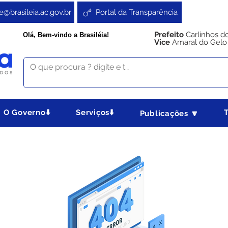
e@brasileia.ac.gov.br
Portal da Transparência
Prefeito
Carlinhos d
Olá, Bem-vindo a Brasiléia!
Vice
Amaral do Gelo
O Governo⬇️
Serviços⬇️
Publicações 🔽