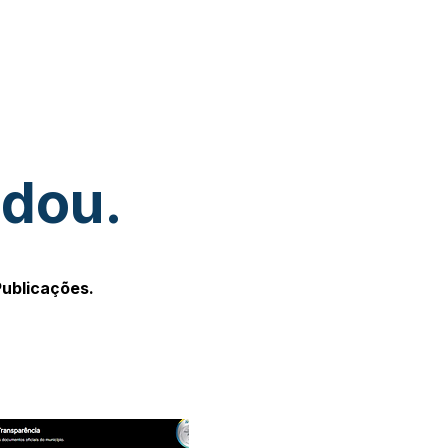
udou.
Publicações.