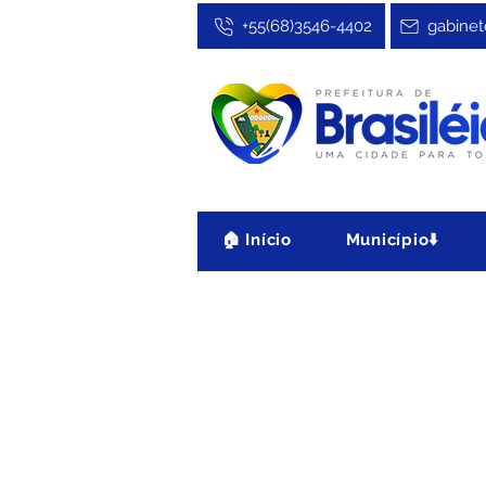
+55(68)3546-4402
gabinet
🏠 Início
Município⬇️