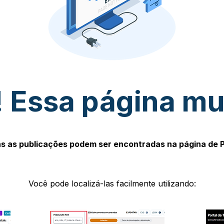
 Essa página m
s as publicações podem ser encontradas na página de 
Você pode localizá-las facilmente utilizando: