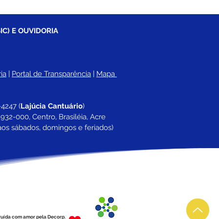
IC) E OUVIDORIA
ia
 |
Portal de Transparência
 | 
Mapa 
-4247 
(
Lajúcia Cantuário
)
932-000, Centro, Brasiléia, Acre
aos sábados, domingos e feriados)
ruída com amor pela Decorp.