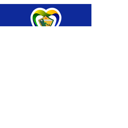
SERVIÇO DE ATENDIMENTO AO CIDADÃO 
(SIC) E OUVIDORIA
Prefeitura de Brasiléia - Estado do Acre
CNPJ 04.508.933/0001-45
💻Acesso online: 
SIC 
| 
Fale Conosco
 | 
Ouvidoria
 |
Portal de Transparência
 | 
Mapa 
do Site
📱Fone: +55 (68) 
3546-4402 ou +55 (68) 