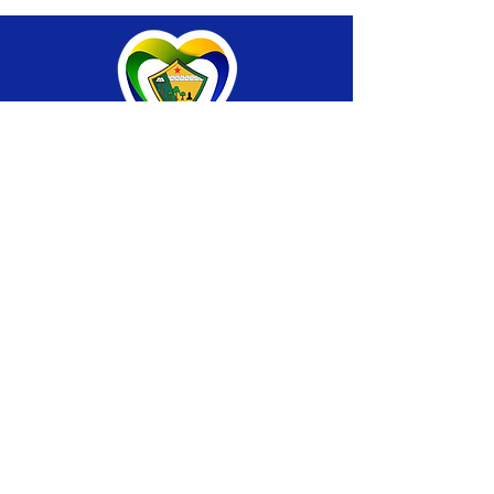
SERVIÇO DE ATENDIMENTO AO CIDADÃO 
(SIC) E OUVIDORIA
Prefeitura de Brasiléia - Estado do Acre
CNPJ 04.508.933/0001-45
💻Acesso online: 
SIC 
| 
Fale Conosco
 | 
Ouvidoria
 |
Portal de Transparência
 | 
Mapa 
do Site
📱Fone: +55 (68) 
3546-4402 ou +55 (68) 