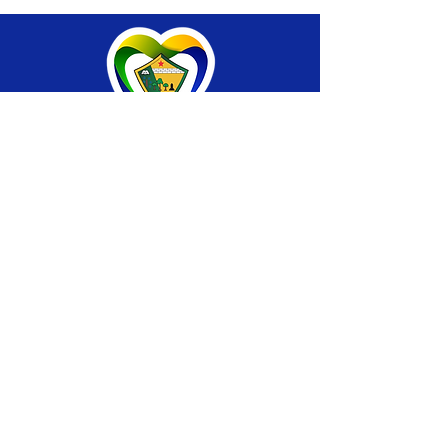
SERVIÇO DE ATENDIMENTO AO CIDADÃO 
(SIC) E OUVIDORIA
Prefeitura de Brasiléia - Estado do Acre
CNPJ 04.508.933/0001-45
💻Acesso online: 
SIC 
| 
Fale Conosco
 | 
Ouvidoria
 |
Portal de Transparência
 | 
Mapa 
do Site
📱Fone: +55 (68) 
3546-4402 ou +55 (68) 