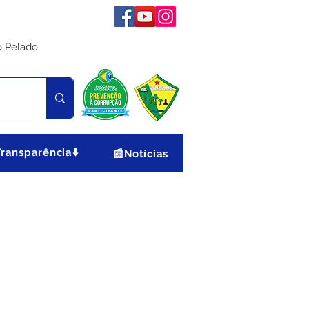
o Pelado
Transparência⬇️
📰Notícias