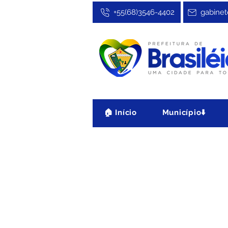
+55(68)3546-4402
gabinet
🏠 Início
Município⬇️