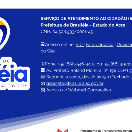
SERVIÇO DE ATENDIMENTO AO CIDADÃO (S
Prefeitura de Brasiléia - Estado do Acre
CNPJ 04.508.933/0001-45
💻Acesso online: 
SIC 
| 
Fale Conosco
 | 
Ouvidor
do Site
📱Fone: +55 (68) 
3546-4402 ou +55 (68) 99211
🏢 
Av. Prefeito Roland Moreira, nº 198 CEP 69
📅 Segunda a sexta, das 7h às 13h (Fechado 
📧 
gabinete@brasileia.ac.gov.br
📨 Acesso ao 
Webmail Corporativo
Ferramenta de Transparência const