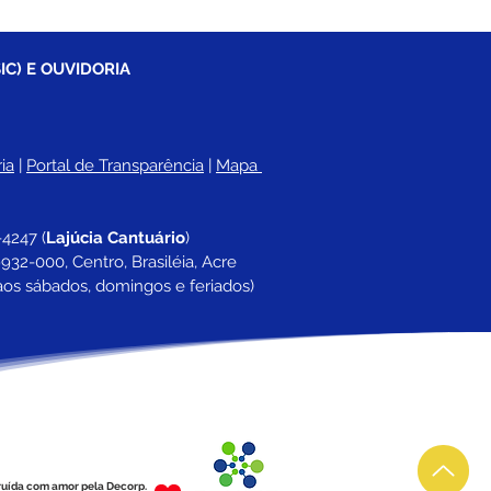
IC) E OUVIDORIA
ia
 |
Portal de Transparência
 | 
Mapa 
-4247 
(
Lajúcia Cantuário
)
932-000, Centro, Brasiléia, Acre
aos sábados, domingos e feriados)
ruída com amor pela Decorp.