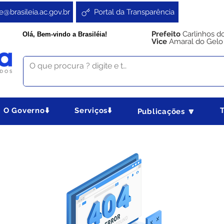
e@brasileia.ac.gov.br
Portal da Transparência
Prefeito
Carlinhos d
Olá, Bem-vindo a Brasiléia!
Vice
Amaral do Gelo
O Governo⬇️
Serviços⬇️
Publicações 🔽