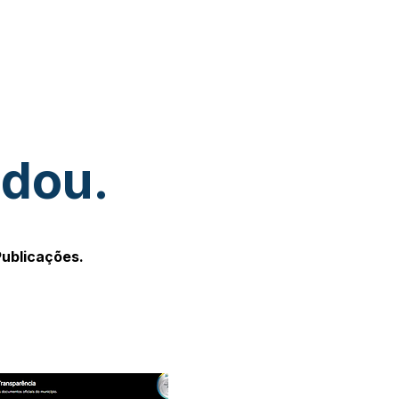
udou.
Publicações.