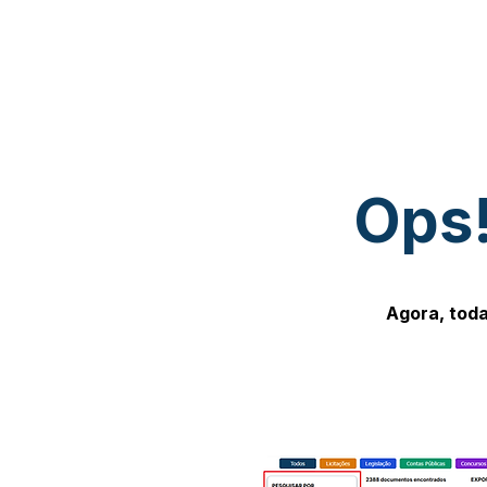
Ops!
Agora, toda