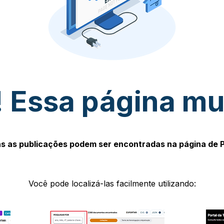
 Essa página m
s as publicações podem ser encontradas na página de 
Você pode localizá-las facilmente utilizando: