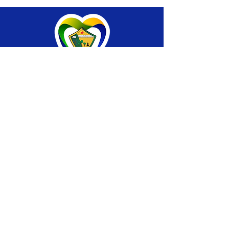
SERVIÇO DE ATENDIMENTO AO CIDADÃO 
(SIC) E OUVIDORIA
Prefeitura de Brasiléia - Estado do Acre
CNPJ 04.508.933/0001-45
💻Acesso online: 
SIC 
| 
Fale Conosco
 | 
Ouvidoria
 |
Portal de Transparência
 | 
Mapa 
do Site
📱Fone: +55 (68) 
3546-4402 ou +55 (68) 