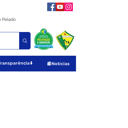
o Pelado
Transparência⬇️
📰Notícias