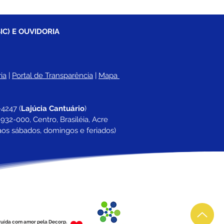
IC) E OUVIDORIA
ia
 |
Portal de Transparência
 | 
Mapa 
-4247 
(
Lajúcia Cantuário
)
932-000, Centro, Brasiléia, Acre
aos sábados, domingos e feriados)
ruída com amor pela Decorp.