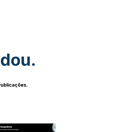
udou.
Publicações.