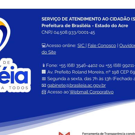
SERVIÇO DE ATENDIMENTO AO CIDADÃO (S
Prefeitura de Brasiléia - Estado do Acre
CNPJ 04.508.933/0001-45
💻Acesso online: 
SIC 
| 
Fale Conosco
 | 
Ouvidor
do Site
📱Fone: +55 (68) 
3546-4402 ou +55 (68) 99211
🏢 
Av. Prefeito Roland Moreira, nº 198 CEP 69
📅 Segunda a sexta, das 7h às 13h (Fechado 
📧 
gabinete@brasileia.ac.gov.br
📨 Acesso ao 
Webmail Corporativo
Ferramenta de Transparência const