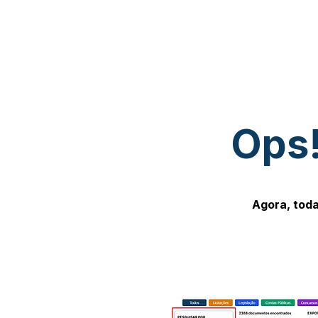
Ops!
Agora, toda