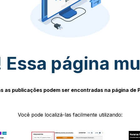
 Essa página m
s as publicações podem ser encontradas na página de 
Você pode localizá-las facilmente utilizando: