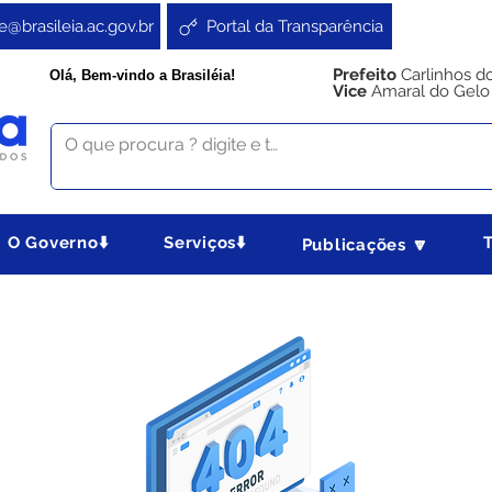
e@brasileia.ac.gov.br
Portal da Transparência
Prefeito
Carlinhos d
Olá, Bem-vindo a Brasiléia!
Vice
Amaral do Gelo
O Governo⬇️
Serviços⬇️
Publicações 🔽