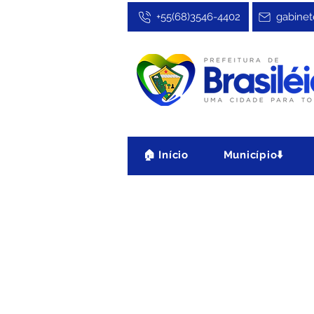
+55(68)3546-4402
gabinet
🏠 Início
Município⬇️