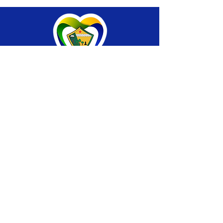
SERVIÇO DE ATENDIMENTO AO CIDADÃO 
(SIC) E OUVIDORIA
Prefeitura de Brasiléia - Estado do Acre
CNPJ 04.508.933/0001-45
💻Acesso online: 
SIC 
| 
Fale Conosco
 | 
Ouvidoria
 |
Portal de Transparência
 | 
Mapa 
do Site
📱Fone: +55 (68) 
3546-4402 ou +55 (68) 