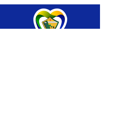
SERVIÇO DE ATENDIMENTO AO CIDADÃO 
(SIC) E OUVIDORIA
Prefeitura de Brasiléia - Estado do Acre
CNPJ 04.508.933/0001-45
💻Acesso online: 
SIC 
| 
Fale Conosco
 | 
Ouvidoria
 |
Portal de Transparência
 | 
Mapa 
do Site
📱Fone: +55 (68) 
3546-4402 ou +55 (68) 