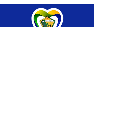
SERVIÇO DE ATENDIMENTO AO CIDADÃO 
(SIC) E OUVIDORIA
Prefeitura de Brasiléia - Estado do Acre
CNPJ 04.508.933/0001-45
💻Acesso online: 
SIC 
| 
Fale Conosco
 | 
Ouvidoria
 |
Portal de Transparência
 | 
Mapa 
do Site
📱Fone: +55 (68) 
3546-4402 ou +55 (68) 